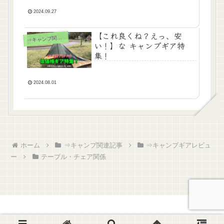
台
2024.09.27
【これ良くね？えっ、安
⇒
キャンプ関連記事
い！】な キャンプギア特
集！
2024.08.01
ホーム
⇒キャンプ関連記事
⇒キャンプギアレビュ
ー
テーブル・チェア関係