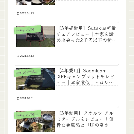
「調理に最強」な一台
2025.01.23
【3年超愛用】Sutekus軽量
⇒
キャンプ関連記事
チェアレビュー｜本家を諦
め出会った2千円以下の椅子
→小遣い制キャンパーの正
解ギア
2024.12.13
【4年愛用】Soomloom
⇒
キャンプ関連記事
IXPEキャンプマットをレビ
ュー｜本家激似！ヒロシ風
地べたスタイルを格安で叶
える
2024.10.01
【3年愛用】クオルツ アル
⇒
キャンプ関連記事
ミテーブルをレビュー！無
骨な金属感と「脚の高さ調
節機能」が男心くすぐる一