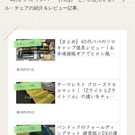
ル・チェアの紹介＆レビュー記事。
【まとめ】40代パパのソロ
⇒
キャンプ関連記事
キャンプ道具レビュー｜お
手頃価格ギアでヒロシ風無
骨スタイルを目指す！
2025.07.31
サーマレスト クローズドセ
⇒
キャンプ関連記事
ルマット｜「ZライトとZラ
イトソル」の違いをチェッ
ク！｜【初心者向け】
2025.05.15
バンドックのフォールディ
⇒
キャンプ関連記事
ングマット 通常版とEXの違