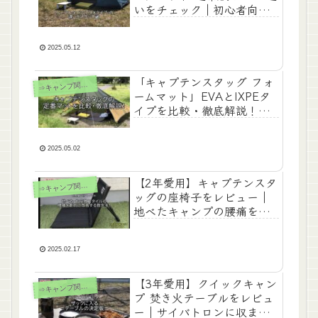
いをチェック｜初心者向け
キャンプマット
2025.05.12
「キャプテンスタッグ フォ
⇒
キャンプ関連記事
ームマット」EVAとIXPEタ
イプを比較・徹底解説！｜
【初心者向け】
2025.05.02
【2年愛用】キャプテンスタ
⇒
キャンプ関連記事
ッグの座椅子をレビュー｜
地べたキャンプの腰痛を劇
的改善する軽量ギア
2025.02.17
【3年愛用】クイックキャン
⇒
キャンプ関連記事
プ 焚き火テーブルをレビュ
ー｜サイバトロンに収まる