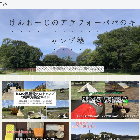
" />
けんおーじのアラフォーパパのキ
ャンプ塾
バッグにお手頃価格ギア詰めて、野へ出よう！