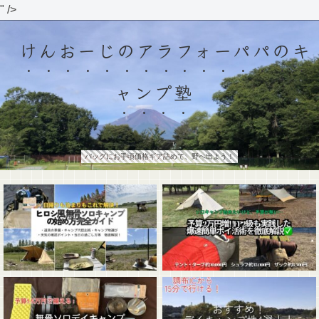
" />
けんおーじのアラフォーパパのキ
ャンプ塾
バッグにお手頃価格ギア詰めて、野へ出よう！