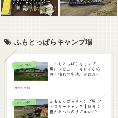
ふもとっぱらキャンプ場
「ふもとっぱらキャンプ
⇒
キャンプ関連記事
場」レビュー｜キレイな施
設！憧れの聖地、実はお手
頃価格｜歴５年 40代パパが
解説！
2025.05.09
ふもとっぱらキャンプ場 フ
⇒
キャンプ関連記事
ァミリーキャンプ｜無骨に
憧れるパパのリアルレポ
（Ｓ1-30）