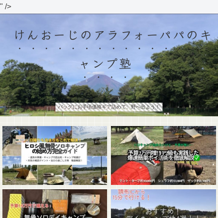
" />
けんおーじのアラフォーパパのキ
ャンプ塾
バッグにお手頃価格ギア詰めて、野へ出よう！