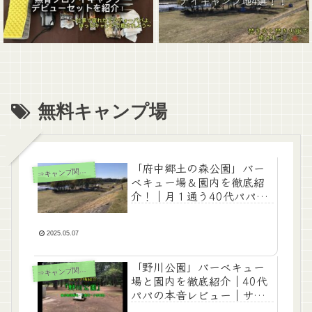
無料キャンプ場
「府中郷土の森公園」バー
⇒
キャンプ関連記事
ベキュー場＆園内を徹底紹
介！｜月１通う40代パパの
本音レビュー｜無料が過ぎ
る！都会のオアシス
2025.05.07
「野川公園」バーベキュー
⇒
キャンプ関連記事
場と園内を徹底紹介｜40代
パパの本音レビュー｜サイ
ト代無料！林間サイトで雰