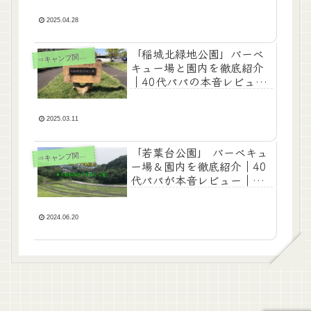
囲気グッド
2025.04.28
「稲城北緑地公園」バーベ
⇒
キャンプ関連記事
キュー場と園内を徹底紹介
｜40代パパの本音レビュー
｜サイト代無料！景観が良
い気持ちいい公園
2025.03.11
「若葉台公園」 バーベキュ
⇒
キャンプ関連記事
ー場＆園内を徹底紹介｜40
代パパが本音レビュー｜京
王線駅徒歩10分の好立地な
公園
2024.06.20