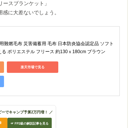
リースブランケット」
使用感に大差ないでしょう。
用難燃毛布 災害備蓄用 毛布 日本防炎協会認定品 ソフト
る ポリエステル フリース 約130ｘ180cm ブラウン
楽天市場で見る
ピーでキャンプ予算2万円増！ ／
録
☞ FP2級の解説記事を見る