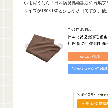
いま買うなら「日本防炎協会認定の難燃フ
サイズが180×130と少し小さ目ですが、
The 247 Life Plus
日本防炎協会認定 備蓄
圧縮 保温性 難燃性 洗え
Amazonで見る
Yahoo!ショッピングで見る
＼ ポイ活サイトモッ
☞ モッピーに無料登