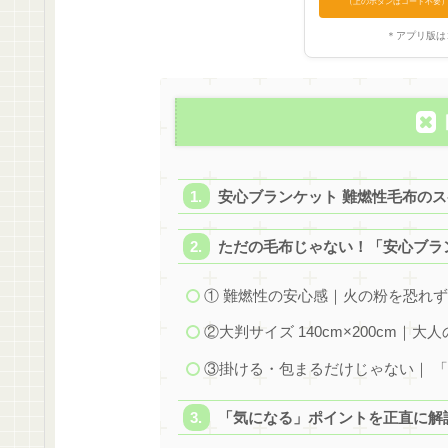
（上のボタンはコード不要
＊アプリ版は
安心ブランケット 難燃性毛布の
ただの毛布じゃない！「安心ブラ
① 難燃性の安心感｜火の粉を恐れ
②大判サイズ 140cm×200cm｜
③掛ける・包まるだけじゃない｜ 
「気になる」ポイントを正直に解