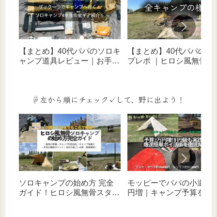
【まとめ】40代パパのソロキ
【まとめ】40代パパのキ
ャンプ道具レビュー｜お手頃
プレポ ｜ヒロシ風無骨ス
価格ギアでヒロシ風無骨スタ
イルに憧れる歴５年のリ
イルを目指す！
体験記（ソロ・家族・デ
宿泊）
☟左から順にチェック✓して、野に出よう！
ソロキャンプの始め方 完全
モッピーでパパの小遣い
ガイド！ヒロシ風無骨スタイ
円増｜キャンプ予算を増
ルをバッグ1つ×お手頃価格ギ
ポイ活術をFP２級キャン
アで叶える（デイ・宿泊対
ーが徹底解説‼