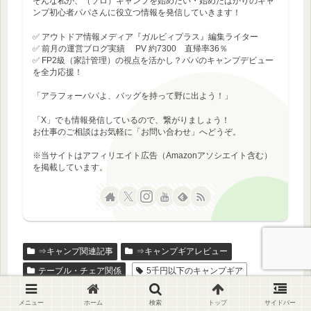
そんな私が、（ソロ）キャンプを始めたい・始めたばかりのキャ
ンプ初心者パパさんに役立つ情報を発信していきます！
✅ アウトドア情報メディア『ガルビィプラス』編集ライター
✅ 前月の運営ブログ実績 PV 約7300 直帰率36％
✅ FP2級（家計管理）の視点を活かし？パパのキャンプデビュー
を全力応援！
「アラフォーパパよ、バッグを持って野に出よう！」
「X」でも情報発信しているので、繋がりましょう！
お仕事のご相談はお気軽に「お問い合わせ」へどうぞ。
※当サイトはアフィリエイト広告（Amazonアソシエイト含む）
を掲載しています。
⇒キャンプ関連記事
⇒キャンプギアレビュー
テーブル・チェア関係
5千円以下のキャンプギア
テーブル・チェア関係のギア
メニュー
ホーム
検索
トップ
サイドバー