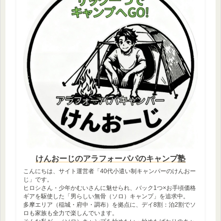
けんおーじのアラフォーパパのキャンプ塾
こんにちは、サイト運営者「40代小遣い制キャンパーのけんおー
じ」です。
ヒロシさん・少年かむいさんに魅せられ、バック1つ×お手頃価格
ギアを駆使した「男らしい無骨（ソロ）キャンプ」を追求中。
多摩エリア（稲城・府中・調布）を拠点に、デイ8割：泊2割でソ
ロも家族も全力で楽しんでいます。