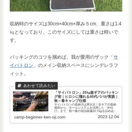
収納時のサイズは30cm×40cm×厚み５cm、重さは1.4
㎏となっており、このサイズにしては重さは軽いで
す。
パッキングのコツを掴めば、我が愛用のザック「
サ
イバトロン
」のメイン収納スペースにシンデレラフ
ィット。
「サイバトロン」20㎏超ギアのパッキン
グ術｜ヒロシに憧れる40代パパが実践｜
秋～春キャンプ仕様
サイバトロンの収納力は異次元！全ギアの収納
場所から、モールシステムを活用した「外付
け」まで、秋〜春の宿泊装備20.7kgを詰め込む
パッキング術を徹底解説。これを見て、共にザ
2023.12.04
camp-beginner-ken-oji.com
ック1つの無骨キャンプに出発しよう！