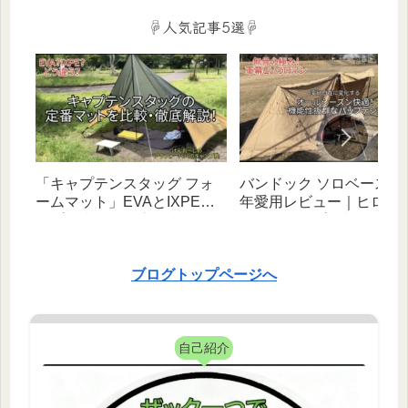
応）
☟人気記事5選☟
「キャプテンスタッグ フォ
バンドック ソロベース EX
ームマット」EVAとIXPEタ
年愛用レビュー｜ヒロシ
イプを比較・徹底解説！｜
べたキャンプと相性抜群
【初心者向け】
幻自在な無骨テント！
ブログトップページへ
自己紹介