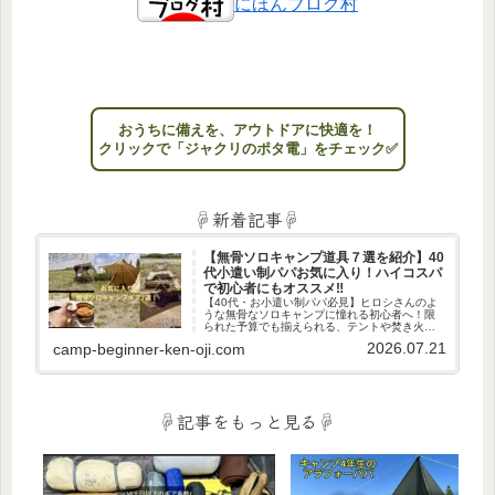
にほんブログ村
おうちに備えを、アウトドアに快適を！
クリックで「ジャクリのポタ電」をチェック✅
☟新着記事☟
【無骨ソロキャンプ道具７選を紹介】40
代小遣い制パパお気に入り！ハイコスパ
で初心者にもオススメ‼
【40代・お小遣い制パパ必見】ヒロシさんのよ
うな無骨なソロキャンプに憧れる初心者へ！限
られた予算でも揃えられる、テントや焚き火台
など、私のお気に入りの厳選ギア7選を紹介。週
2026.07.21
camp-beginner-ken-oji.com
末、男のロマン溢れる秘密基地で日々の疲れを
癒やしませんか？
☟記事をもっと見る☟