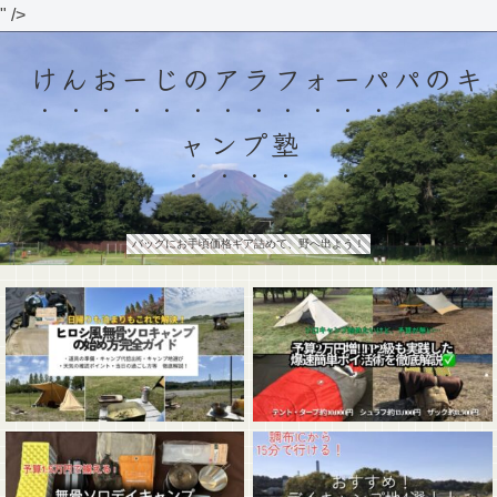
" />
けんおーじのアラフォーパパのキ
ャンプ塾
バッグにお手頃価格ギア詰めて、野へ出よう！