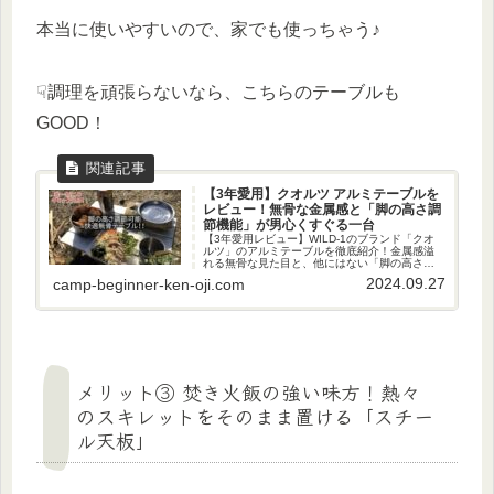
本当に使いやすいので、家でも使っちゃう♪
☟調理を頑張らないなら、こちらのテーブルも
GOOD！
【3年愛用】クオルツ アルミテーブルを
レビュー！無骨な金属感と「脚の高さ調
節機能」が男心くすぐる一台
【3年愛用レビュー】WILD-1のブランド「クオ
ルツ」のアルミテーブルを徹底紹介！金属感溢
れる無骨な見た目と、他にはない「脚の高さ調
節」ギミックが男心をくすぐる１台。3年使って
2024.09.27
camp-beginner-ken-oji.com
感じたメリットも注意点も正直に解説します！
メリット③ 焚き火飯の強い味方！熱々
のスキレットをそのまま置ける「スチー
ル天板」