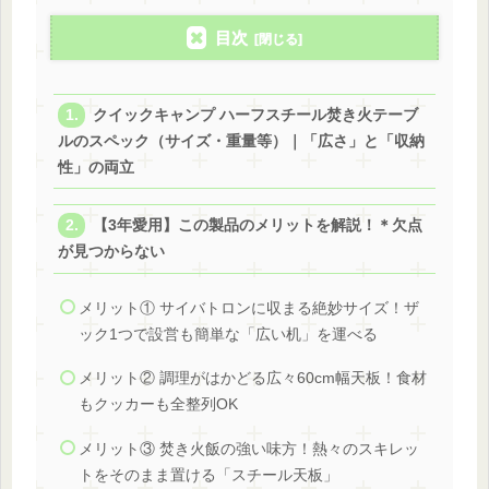
目次
クイックキャンプ ハーフスチール焚き火テーブ
ルのスペック（サイズ・重量等）｜「広さ」と「収納
性」の両立
【3年愛用】この製品のメリットを解説！＊欠点
が見つからない
メリット① サイバトロンに収まる絶妙サイズ！ザ
ック1つで設営も簡単な「広い机」を運べる
メリット② 調理がはかどる広々60cm幅天板！食材
もクッカーも全整列OK
メリット③ 焚き火飯の強い味方！熱々のスキレッ
トをそのまま置ける「スチール天板」