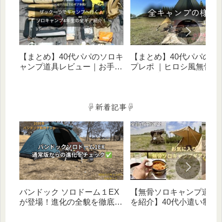
【まとめ】40代パパのソロキ
【まとめ】40代パパのキ
ャンプ道具レビュー｜お手頃
プレポ ｜ヒロシ風無骨ス
価格ギアでヒロシ風無骨スタ
イルに憧れる歴５年のリ
イルを目指す！
体験記（ソロ・家族・デ
宿泊）
☟新着記事☟
バンドック ソロドーム１EX
【無骨ソロキャンプ道具
が登場！進化の全貌を徹底チ
を紹介】40代小遣い制パ
ェック｜ヒロシ愛用テントの
気に入り！ハイコスパで
新型！
者にもオススメ‼