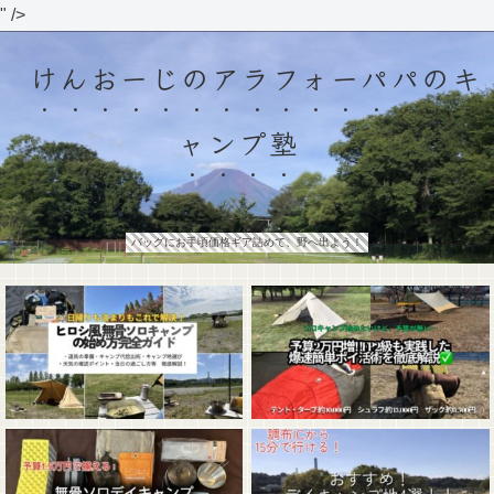
" />
けんおーじのアラフォーパパのキ
ャンプ塾
バッグにお手頃価格ギア詰めて、野へ出よう！