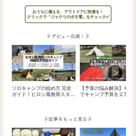
おうちに備えを、アウトドアに快適を！
クリックで「ジャクリのポタ電」をチェック✅
☟デビュー応援！☟
ソロキャンプの始め方 完全
【予算の悩み解決】モッ
ガイド！ヒロシ風無骨スタイ
でキャンプ予算を２万円
ルをバッグ1つ×お手頃価格ギ
すポイ活術を徹底解説｜F
アで叶える（デイ・宿泊対
２級パパキャンパーも実践
応）
☟記事をもっと見る☟