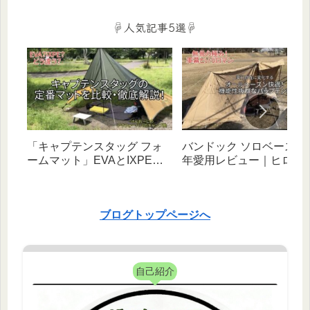
☟人気記事5選☟
「キャプテンスタッグ フォ
バンドック ソロベースEX
ームマット」EVAとIXPEタ
年愛用レビュー｜ヒロシ
イプを比較・徹底解説！｜
べたキャンプと相性抜群
【初心者向け】
幻自在な無骨テント！
ブログトップページへ
自己紹介