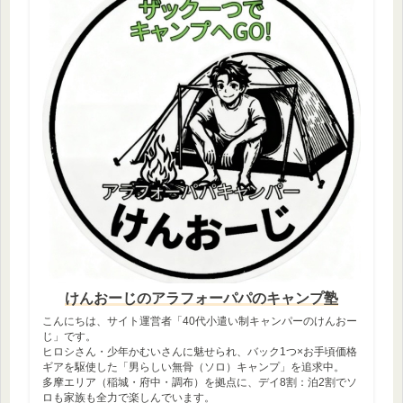
けんおーじのアラフォーパパのキャンプ塾
こんにちは、サイト運営者「40代小遣い制キャンパーのけんおー
じ」です。
ヒロシさん・少年かむいさんに魅せられ、バック1つ×お手頃価格
ギアを駆使した「男らしい無骨（ソロ）キャンプ」を追求中。
多摩エリア（稲城・府中・調布）を拠点に、デイ8割：泊2割でソ
ロも家族も全力で楽しんでいます。