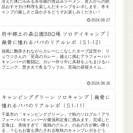
冷えた体に沁みる永谷園の煮込みラーメン、友人からの絶
品おすそ分け料理を楽しんだキャンプをレポします。冬キ
ャンプの厳しさと温かさをどうぞお楽しみください！
2024.08.27
府中郷土の森公園BBQ場 ソロデイキャンプ｜
無骨に憧れるパパのリアルレポ（Ｓ1-12）
強風に翻弄されながらカレーにこなしたタープ設営や、リ
ュウジさんの「至高のカレー」越えに挑むアラフォーパパ
キャンパーの奮闘記。カレー作り中に具材をぶちまけるハ
プニング、焚き火で炙るワッフル、至福の昼寝タイム
etc… 失敗さえも「至高の幸せ」に変わるキャンプ時間を
どうぞ！
2024.08.26
キャンピンググリーン ソロキャンプ｜無骨に
憧れるパパのリアルレポ（Ｓ1-11）
千葉市の「キャンピンググリーン」で秋のソログル！アラ
フォーパパキャンパーが最強和定食に挑みます。完成した
定食は、美味すぎて「孤独のグルメ」のあの方が舞い降り
る…？心もお腹も満たされる晩秋のキャンプレポをどう