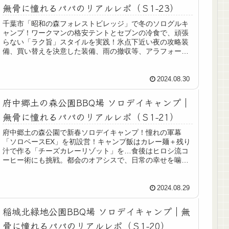
無骨に憧れるパパのリアルレポ（Ｓ1-23）
千葉市「昭和の森フォレストビレッジ」で冬のソログルキ
ャンプ！ワークマンの格安テントとセブンの冷食で、頑張
らない「ラク旨」スタイルを実践！氷点下近い夜の攻略装
備、買い替えを決意した装備、雨の撤収等、アラフォーパ
パのキャンプレポをどうぞ！
2024.08.30
府中郷土の森公園BBQ場 ソロデイキャンプ｜
無骨に憧れるパパのリアルレポ（Ｓ1-21）
府中郷土の森公園で新春ソロデイキャンプ！憧れの軍幕
「ソロベースEX」を初設営！キャンプ飯はカレー麺＋残り
汁で作る「チーズカレーリゾット」を…食後はヒロシ流コ
ーヒー術にも挑戦。都会のオアシスで、日常の幸せを噛み
しめる休日レポをどうぞ。
2024.08.29
稲城北緑地公園BBQ場 ソロデイキャンプ｜無
骨に憧れるパパのリアルレポ（Ｓ1-20）