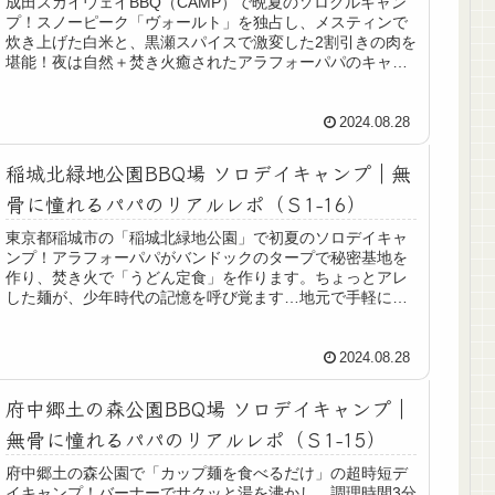
成田スカイウェイBBQ（CAMP）で晩夏のソログルキャン
プ！スノーピーク「ヴォールト」を独占し、メスティンで
炊き上げた白米と、黒瀬スパイスで激変した2割引きの肉を
堪能！夜は自然＋焚き火癒されたアラフォーパパのキャン
プレポをどうぞ！
2024.08.28
稲城北緑地公園BBQ場 ソロデイキャンプ｜無
骨に憧れるパパのリアルレポ（Ｓ1-16）
東京都稲城市の「稲城北緑地公園」で初夏のソロデイキャ
ンプ！アラフォーパパがバンドックのタープで秘密基地を
作り、焚き火で「うどん定食」を作ります。ちょっとアレ
した麺が、少年時代の記憶を呼び覚ます…地元で手軽にリ
フレッシュ！そんなソロデイキャンプのレポをどうぞ！
2024.08.28
府中郷土の森公園BBQ場 ソロデイキャンプ｜
無骨に憧れるパパのリアルレポ（Ｓ1-15）
府中郷土の森公園で「カップ麺を食べるだけ」の超時短デ
イキャンプ！バーナーでサクッと湯を沸かし、調理時間3分