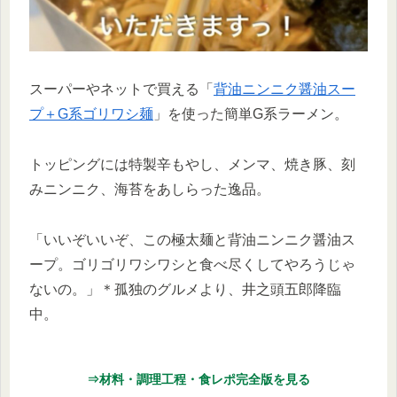
スーパーやネットで買える「
背油ニンニク醤油スー
プ＋G系ゴリワシ麺
」を使った簡単G系ラーメン。
トッピングには特製辛もやし、メンマ、焼き豚、刻
みニンニク、海苔をあしらった逸品。
「いいぞいいぞ、この極太麺と背油ニンニク醤油ス
ープ。ゴリゴリワシワシと食べ尽くしてやろうじゃ
ないの。」＊孤独のグルメより、井之頭五郎降臨
中。
⇒材料・調理工程・食レポ完全版を見る