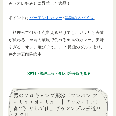
み（オレ好み）に昇華した逸品！
ポイントは
バーモントカレー
×
黒瀬のスパイス
。
「料理って何か１点変えるだけでも、ガラリと表情
が変わる。至高の環境で食べる至高のカレー、美味
すぎる…オレ、飛びそう。」 ＊孤独のグルメより、
井之頭五郎降臨中。
⇒材料・調理工程・食レポ完全版を見る
男のソロキャンプ飯③「ワンパン ア
ーリオ・オーリオ」｜クッカー1つ！
茹で汁なしで仕上げるシンプル王道パ
スタ‼