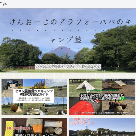
" />
けんおーじのアラフォーパパのキ
ャンプ塾
バッグにお手頃価格ギア詰めて、野へ出よう！