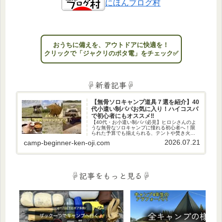
にほんブログ村
おうちに備えを、アウトドアに快適を！
クリックで「ジャクリのポタ電」をチェック✅
☟新着記事☟
【無骨ソロキャンプ道具７選を紹介】40
代小遣い制パパお気に入り！ハイコスパ
で初心者にもオススメ‼
【40代・お小遣い制パパ必見】ヒロシさんのよ
うな無骨なソロキャンプに憧れる初心者へ！限
られた予算でも揃えられる、テントや焚き火台
など、私のお気に入りの厳選ギア7選を紹介。週
2026.07.21
camp-beginner-ken-oji.com
末、男のロマン溢れる秘密基地で日々の疲れを
癒やしませんか？
☟記事をもっと見る☟