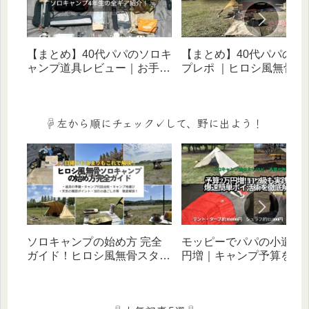
【まとめ】40代パパのソロキ
【まとめ】40代パパのキ
ャンプ道具レビュー｜お手頃
プレポ ｜ヒロシ風無骨ス
価格ギアでヒロシ風無骨スタ
イルに憧れる歴５年のリ
イルを目指す！
体験記（ソロ・家族・デ
宿泊）
☟左から順にチェック✓して、野に出よう！
ソロキャンプの始め方 完全
モッピーでパパの小遣い
ガイド！ヒロシ風無骨スタイ
円増｜キャンプ予算を増
ルをバッグ1つ×お手頃価格ギ
ポイ活術をFP２級キャン
アで叶える（デイ・宿泊対
ーが徹底解説‼
応）