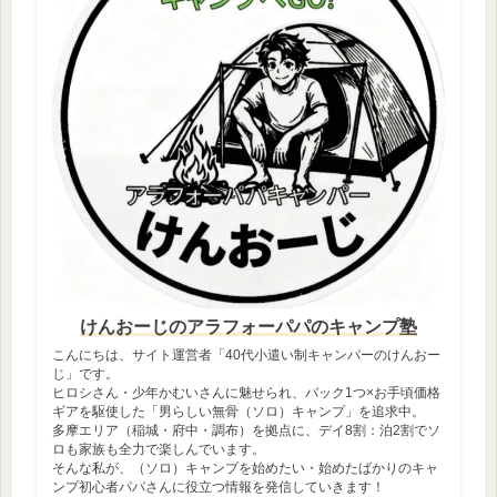
けんおーじのアラフォーパパのキャンプ塾
こんにちは、サイト運営者「40代小遣い制キャンパーのけんおー
じ」です。
ヒロシさん・少年かむいさんに魅せられ、バック1つ×お手頃価格
ギアを駆使した「男らしい無骨（ソロ）キャンプ」を追求中。
多摩エリア（稲城・府中・調布）を拠点に、デイ8割：泊2割でソ
ロも家族も全力で楽しんでいます。
そんな私が、（ソロ）キャンプを始めたい・始めたばかりのキャ
ンプ初心者パパさんに役立つ情報を発信していきます！