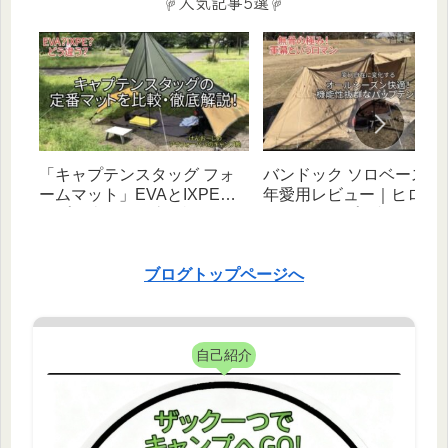
☟人気記事5選☟
「キャプテンスタッグ フォ
バンドック ソロベース EX
ームマット」EVAとIXPEタ
年愛用レビュー｜ヒロシ
イプを比較・徹底解説！｜
べたキャンプと相性抜群
【初心者向け】
幻自在な無骨テント！
ブログトップページへ
自己紹介