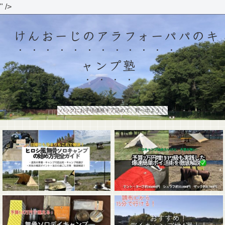
" />
けんおーじのアラフォーパパのキ
ャンプ塾
バッグにお手頃価格ギア詰めて、野へ出よう！