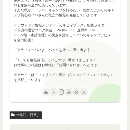
多摩エリア（稲城・府中・調布）を拠点に、デイ8割：泊2割でソ
ロも家族も全力で楽しんでいます。
そんな私が、（ソロ）キャンプを始めたい・始めたばかりのキャ
ンプ初心者パパさんに役立つ情報を発信していきます！
✅ アウトドア情報メディア『ガルビィプラス』編集ライター
✅ 前月の運営ブログ実績 PV 約7300 直帰率36％
✅ FP2級（家計管理）の視点を活かし？パパのキャンプデビュー
を全力応援！
「アラフォーパパよ、バッグを持って野に出よう！」
「X」でも情報発信しているので、繋がりましょう！
お仕事のご相談はお気軽に「お問い合わせ」へどうぞ。
※当サイトはアフィリエイト広告（Amazonアソシエイト含む）
を掲載しています。
⇒雑記（日常）