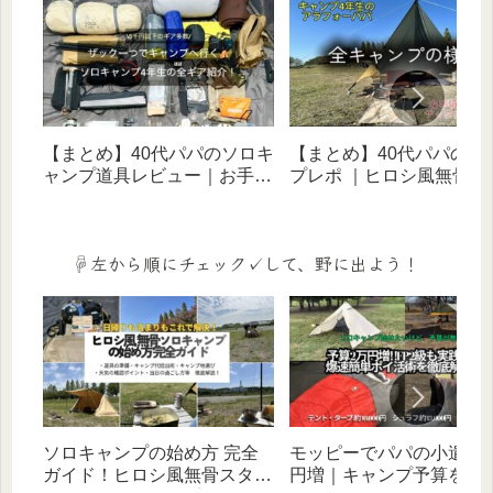
【まとめ】40代パパのソロキ
【まとめ】40代パパのキ
ャンプ道具レビュー｜お手頃
プレポ ｜ヒロシ風無骨ス
価格ギアでヒロシ風無骨スタ
イルに憧れる歴５年のリ
イルを目指す！
体験記（ソロ・家族・デ
宿泊）
☟左から順にチェック✓して、野に出よう！
ソロキャンプの始め方 完全
モッピーでパパの小遣い
ガイド！ヒロシ風無骨スタイ
円増｜キャンプ予算を増