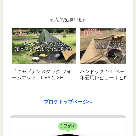
ルをバッグ1つ×お手頃価格ギ
ポイ活術をFP２級キャン
アで叶える（デイ・宿泊対
ーが徹底解説‼
応）
☟人気記事5選☟
「キャプテンスタッグ フォ
バンドック ソロベース EX
ームマット」EVAとIXPEタ
年愛用レビュー｜ヒロシ
イプを比較・徹底解説！｜
べたキャンプと相性抜群
【初心者向け】
幻自在な無骨テント！
ブログトップページへ
自己紹介