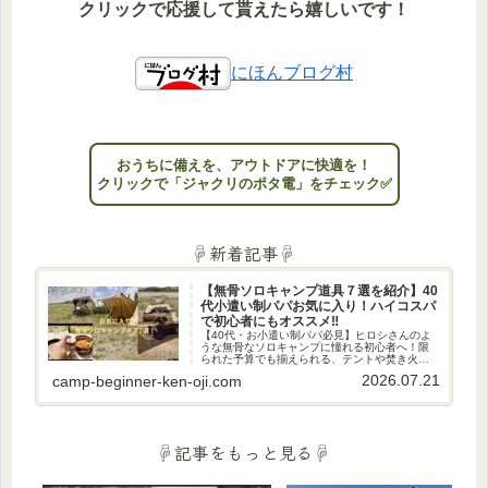
クリックで応援して貰えたら嬉しいです！
にほんブログ村
おうちに備えを、アウトドアに快適を！
クリックで「ジャクリのポタ電」をチェック✅
☟新着記事☟
【無骨ソロキャンプ道具７選を紹介】40
代小遣い制パパお気に入り！ハイコスパ
で初心者にもオススメ‼
【40代・お小遣い制パパ必見】ヒロシさんのよ
うな無骨なソロキャンプに憧れる初心者へ！限
られた予算でも揃えられる、テントや焚き火台
など、私のお気に入りの厳選ギア7選を紹介。週
2026.07.21
camp-beginner-ken-oji.com
末、男のロマン溢れる秘密基地で日々の疲れを
癒やしませんか？
☟記事をもっと見る☟