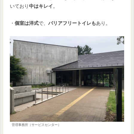
いており
中はキレイ
。
・
個室は洋式
で、
バリアフリートイレも
あり。
管理事務所（サービスセンター）