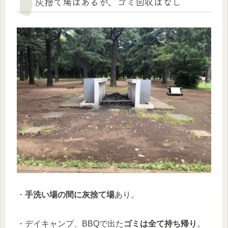
灰捨て場はあるが、ゴミ回収はなし
・
手洗い場の間に灰捨て場
あり。
・デイキャンプ、BBQで出た
ゴミは全て持ち帰り
。