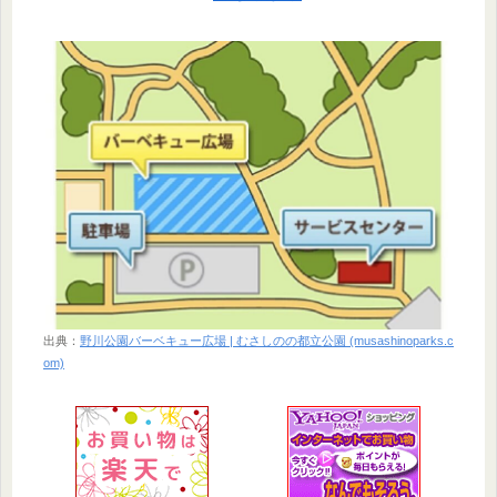
出典：
野川公園バーベキュー広場 | むさしのの都立公園 (musashinoparks.c
om)