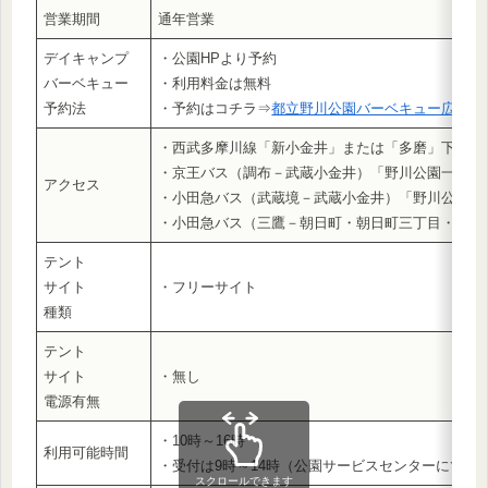
営業期間
通年営業
デイキャンプ
・公園HPより予約
バーベキュー
・利用料金は無料
予約法
・予約はコチラ⇒
都立野川公園バーベキュー広場 – Ta
・西武多摩川線「新小金井」または「多磨」下車 徒
・京王バス（調布－武蔵小金井）「野川公園一之橋
アクセス
・小田急バス（武蔵境－武蔵小金井）「野川公園一
・小田急バス（三鷹－朝日町・朝日町三丁目・車返
テント
サイト
・フリーサイト
種類
テント
サイト
・無し
電源有無
・10時～16時
利用可能時間
・受付は9時～14時（公園サービスセンターにて）
スクロールできます