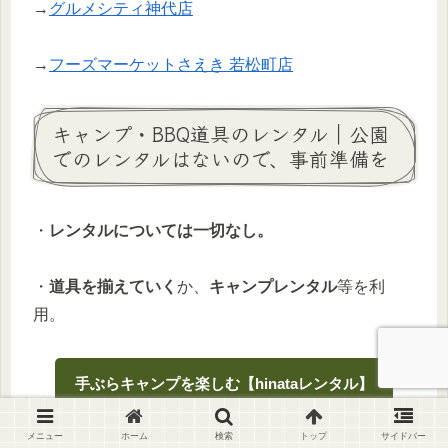
→
グルメシティ神代店
→
フーズマーケットさえき 若松町店
キャンプ・BBQ道具のレンタル｜公園
でのレンタルはないので、事前準備を
・
レンタルについては一切なし。
・
道具を揃えていく
か、
キャンプレンタル
等を利
用。
手ぶらキャンプを楽しむ【hinataレンタル】
メニュー
ホーム
検索
トップ
サイドバー