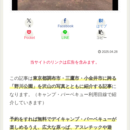
X
Facebook
はてブ
Pocket
LINE
コピー
2025.04.28
。
当サイトのリンクは広告を含みます
この記事は
東京都調布市・三鷹市・小金井市に跨る
「野川公園」を沢山の写真とともに紹介する記事
に
なります。（キャンプ・バーベキュー利用目線で紹
介していきます）
予約をすれば無料でデイキャンプ・バーベキューが
楽しめるうえ、広大な原っぱ、アスレチックや遊