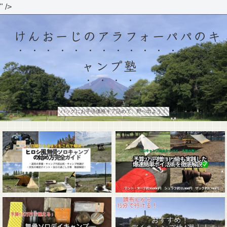
" />
けんおーじのアラフォーパパのキ
ャンプ塾
バッグにお手頃価格ギア詰めて、野へ出よう！