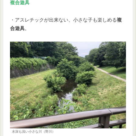
複合遊具
・アスレチックが出来ない、小さな子も楽しめる
複
合遊具
。
水深も浅い小さな川（野川）