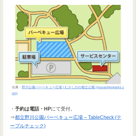
出典：
野川公園バーベキュー広場 | むさしのの都立公園 (musashinoparks.c
om)
・
予約は電話・HP
にて受付。
⇒
都立野川公園バーベキュー広場 – TableCheck (テ
ーブルチェック)