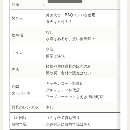
地面
土
・焚き火台・BBQコンロを使用
焚き火
・直火は不可！！
・なし
炊事場
・水道はあるが、洗い物等禁止
・水洗
トイレ
・個室は洋式
・軽食や遊び道具の販売のみ
売店
・薪や炭、食材の販売はない
・キッチンコート野崎店
近隣
・グルメシティ神代店
スーパー等
・フーズマーケットさえき 若松町店
器具のレンタル
・無し
ゴミ回収
・ゴミは全て持ち帰り
灰捨て場
・水道付近に灰捨て場はあり