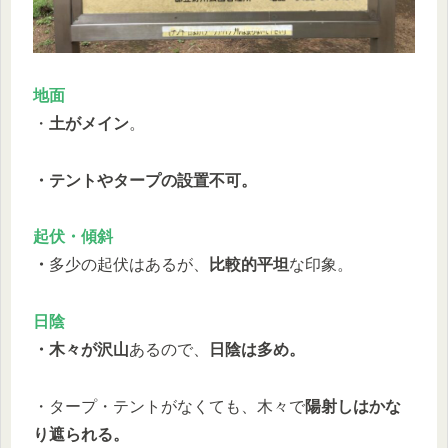
地面
・
土がメイン
。
・テントやタープの設置不可。
起伏・傾斜
・
多少の起伏はあるが、
比較的平坦
な印象。
日陰
・木々が沢山
あるので、
日陰は多め。
・タープ・テントがなくても、木々で
陽射しはかな
り遮られる。