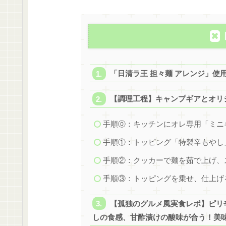
「日清ラ王 担々麺 アレンジ」使
【調理工程】キャンプギアとオリ
手順⓪：キッチンにオレ専用「ミニ
手順①：トッピング「特製辛もやし
手順②：クッカーで麺を茹で上げ、
手順③：トッピングを乗せ、仕上げ
【孤独のグルメ風実食レポ】ピリ
しの食感、甘酢漬けの酸味が合う！美