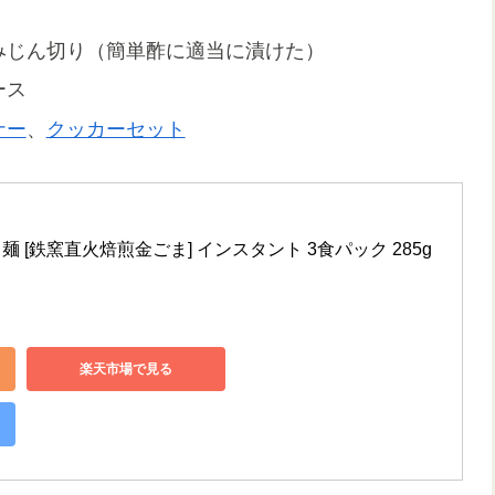
みじん切り（簡単酢に適当に漬けた）
ース
ナー
、
クッカーセット
 [鉄窯直火焙煎金ごま] インスタント 3食パック 285g 
楽天市場で見る