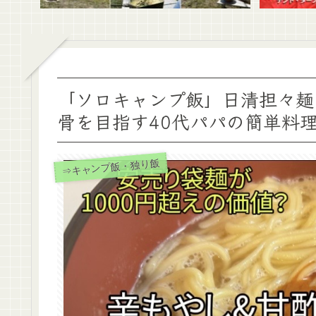
「ソロキャンプ飯」日清担々麺
骨を目指す40代パパの簡単料
⇒キャンプ飯・独り飯