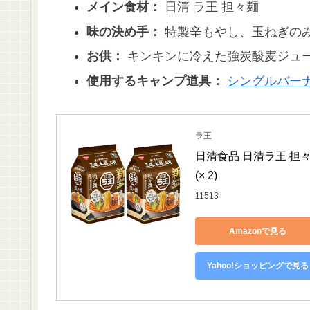
メイン食材：
日清 ラ王 担々麺
味の決め手：
特製辛もやし、玉ねぎの
お供：
キンキンに冷えた強炭酸麦ジュ
使用するキャンプ道具：
シングルバー
ラ王
日清食品 日清ラ王 担々麺
(× 2)
11513
Amazonで見る
Yahoo!ショッピングで見る