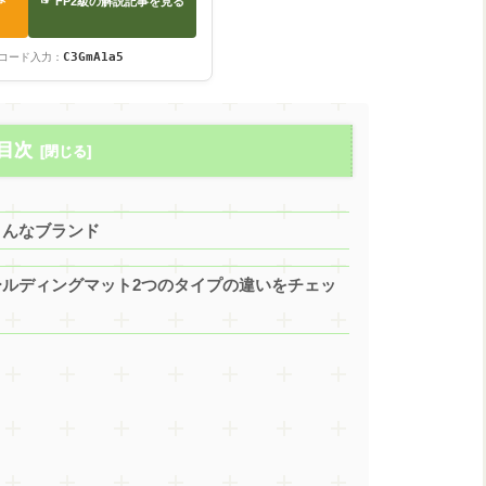
☞ FP2級の解説記事を見る
）
C3GmA1a5
コード入力：
目次
こんなブランド
ールディングマット2つのタイプの違いをチェッ