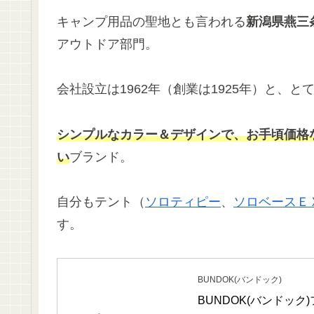
キャンプ用品の聖地とも言われる
新潟県燕三
アウトドア部門。
会社設立は1962年（創業は1925年）と、
シンプルなカラー＆デザインで、お手頃価格
い
ブランド。
自分もテント（
ソロティピー
、
ソロベースＥ
す。
BUNDOK(バンドック)
BUNDOK(バンドック)