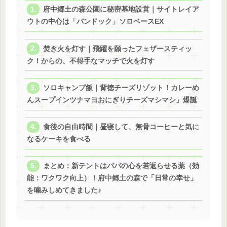
府中郷土の森公園に秘密基地設営｜サイトレイア
ウトの中心は「バンドック」ソロベースEX
焚き火を灯す｜飛躍を願ったフェザースティッ
ク！からの、不得手なマッチで火を灯す
ソロキャンプ飯｜背徳チーズリゾット！カレーめ
んスープインツナマヨおにぎりチーズマシマシ」爆誕
食後の自由時間｜昼寝して、無骨コーヒーと気に
なるケーキを食べる
まとめ：新テントはパパの心を若返らせる薬（効
能：ワクワク向上）！府中郷土の森で「日常の幸せ」
を噛みしめてきました♪