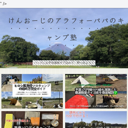
" />
けんおーじのアラフォーパパのキ
ャンプ塾
バッグにお手頃価格ギア詰めて、野へ出よう！