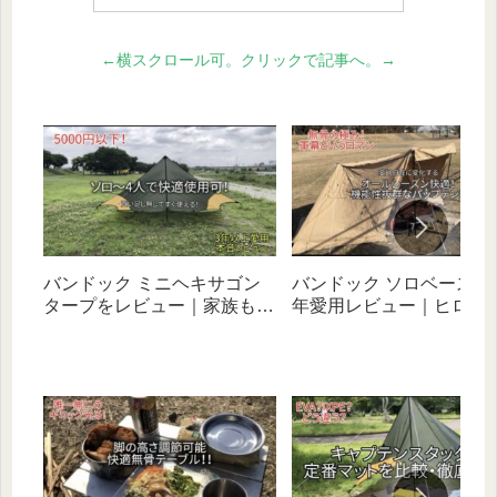
←横スクロール可。クリックで記事へ。→
バンドック ミニヘキサゴン
バンドック ソロベース EX
タープをレビュー｜家族もソ
年愛用レビュー｜ヒロシ
ロもOK！ハイコスパで初心
べたキャンプと相性抜群
者にオススメなギア
幻自在な無骨テント！