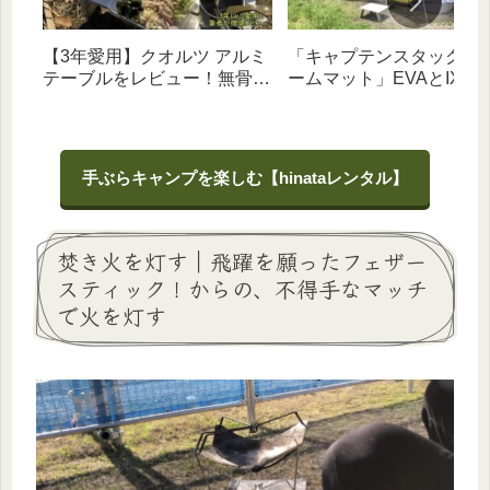
【3年愛用】クオルツ アルミ
「キャプテンスタッグ フ
テーブルをレビュー！無骨な
ームマット」EVAとIXPE
金属感と「脚の高さ調節機
イプを比較・徹底解説！
能」が男心くすぐる一台
【初心者向け】
手ぶらキャンプを楽しむ【hinataレンタル】
焚き火を灯す｜飛躍を願ったフェザー
スティック！からの、不得手なマッチ
で火を灯す