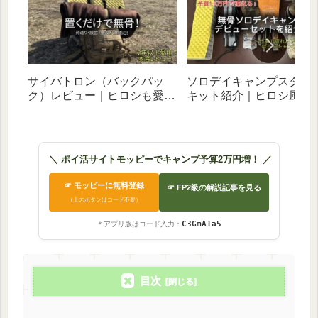
サイバトロン（バックパッ
ソロデイキャンプスター
ク）レビュー｜ヒロシも愛用
キット紹介｜ヒロシ風無
のリュックを2年超使った感
タイルを予算1.5万円で目
想やパッキング実例を徹底解
す｜歴５年のパパがギア
説
＼ ポイ活サイトモッピーでキャンプ予算2万円増！ ／
☞ モッピーに無料登録
☞ FP2級の解説記事を見る
（上のボタンはコード不要）
C3GmA1a5
＊アプリ版はコード入力：
目次