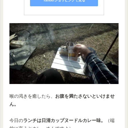
Yahoo!ショッピングで見る
喉の渇きを癒したら、
お腹を満たさないといけませ
ん。
今日の
ランチは日清カップヌードルカレー味。
（端