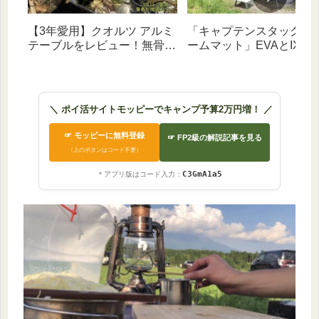
【3年愛用】クオルツ アルミ
「キャプテンスタッグ フ
テーブルをレビュー！無骨な
ームマット」EVAとIXPE
金属感と「脚の高さ調節機
イプを比較・徹底解説！
能」が男心くすぐる一台
【初心者向け】
＼ ポイ活サイトモッピーでキャンプ予算2万円増！ ／
☞ モッピーに無料登録
☞ FP2級の解説記事を見る
（上のボタンはコード不要）
C3GmA1a5
＊アプリ版はコード入力：