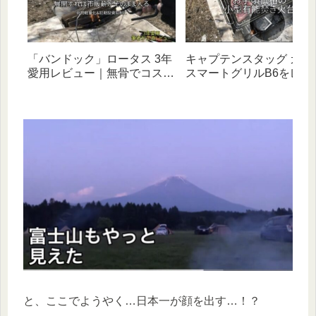
「バンドック」ロータス 3年
キャプテンスタッグ カマ
愛用レビュー｜無骨でコスパ
スマートグリルB6をレビ
最強！初心者にもオススメな
ー｜小さいけれど、料理
超優秀な焚き火台！
き火まで楽しい！有能焚
台
と、ここでようやく…日本一が顔を出す…！？