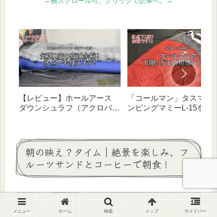
←横スクロール可。クリックで記事へ。→
【レビュー】ホールアース
「コールマン」タスマン
ダウンシュラフ（アクロバッ
ンピングマミーL-15をレ
トスリーピングバッグ－５）
ー｜リミット‐15度！デカ
｜伸縮性抜群！気温2度も余
けど極暖ハイコスパ寝袋
裕の実力派寝袋
朝の映え？タイム｜絶景を楽しみ、フ
ルーツサンドとコーヒーで朝食！
メニュー
ホーム
検索
トップ
サイドバー