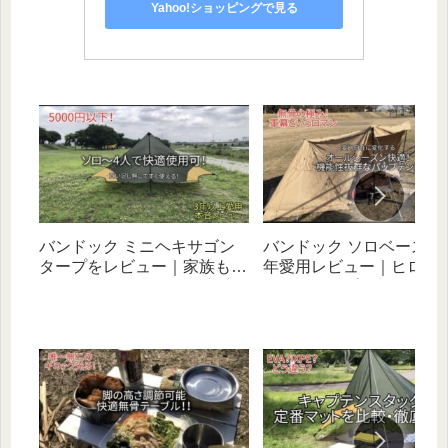
Yahoo!ショッピングで見る
バンドック ミニヘキサゴン
バンドック ソロベースEX
タープをレビュー｜家族もソ
年愛用レビュー｜ヒロシ
ロもOK！ハイコスパで初心
べたキャンプと相性抜群
者にオススメなギア
幻自在な無骨テント！