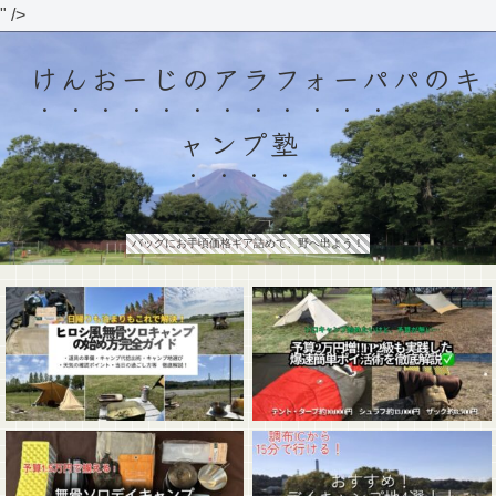
" />
けんおーじのアラフォーパパのキ
ャンプ塾
バッグにお手頃価格ギア詰めて、野へ出よう！