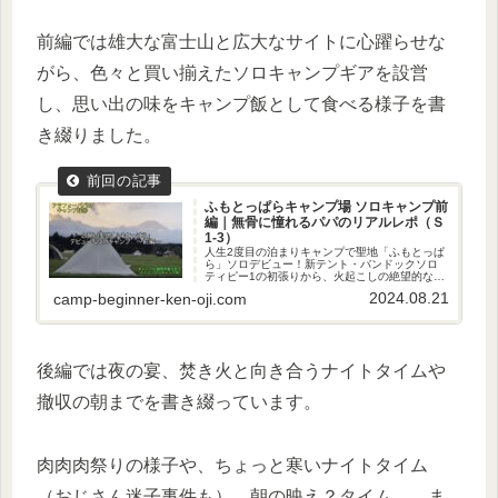
前編では雄大な富士山と広大なサイトに心躍らせな
がら、色々と買い揃えたソロキャンプギアを設営
し、思い出の味をキャンプ飯として食べる様子を書
き綴りました。
ふもとっぱらキャンプ場 ソロキャンプ前
編｜無骨に憧れるパパのリアルレポ（Ｓ
1-3）
人生2度目の泊まりキャンプで聖地「ふもとっぱ
ら」ソロデビュー！新テント・バンドックソロ
ティピー1の初張りから、火起こしの絶望的な苦
闘まで初心者のリアルを公開。祖母を思いだす
2024.08.21
camp-beginner-ken-oji.com
「サッポロ一番」のキャンプ飯も。パパの挑戦
を綴る前編をどうぞ！
後編では夜の宴、焚き火と向き合うナイトタイムや
撤収の朝までを書き綴っています。
肉肉肉祭りの様子や、ちょっと寒いナイトタイム
（おじさん迷子事件も）、朝の映え？タイム… ま