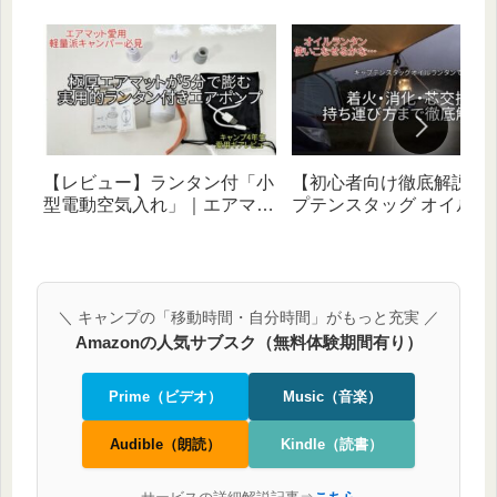
【レビュー】ランタン付「小
【初心者向け徹底解説】
型電動空気入れ」｜エアマッ
プテンスタッグ オイルラ
ト設営5分で完了♪ランタンも
タンで着火・消火・芯交
実用的な神ギア！
を丁寧に解説！
＼ キャンプの「移動時間・自分時間」がもっと充実 ／
Amazonの人気サブスク（無料体験期間有り）
Prime（ビデオ）
Music（音楽）
Audible（朗読）
Kindle（読書）