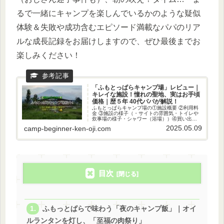
るで一緒にキャンプを楽しんでいるかのような疑似
体験＆失敗や成功含むエピソード満載なパパのリア
ルな成長記録をお届けしますので、ぜひ最後までお
楽しみください！
「ふもとっぱらキャンプ場」レビュー｜
キレイな施設！憧れの聖地、実はお手頃
価格｜歴５年 40代パパが解説！
ふもとっぱらキャンプ場の①施設概要 ②利用料
金 ③施設の様子（・サイトの雰囲気・トイレや
炊事場の様子・シャワー（浴場））④買い出し
スポット（売店や近隣スーパー等）⑤レンタル
2025.05.09
camp-beginner-ken-oji.com
情報等を、私の感想も添えつつ紹介していきま
す！
目次
ふもっとぱらで味わう「夜のキャンプ飯」｜オイ
ルランタンを灯し、「至福の肉祭り」