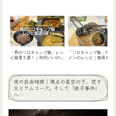
で購入し、４年使い続ける無
の魅力や気になる点を徹
骨ギア
説！
「男のソロキャンプ飯」レシ
「ソロキャンプ飯」G系
ピ厳選５選！｜40代パパの胃
メンのレシピ｜無骨を目
袋直撃！次のキャンプで食べ
40代パパの簡単料理
たい簡単料理集
夜の自由時間｜満点の星空の下、焚き
火とラムコーク。そして「迷子事件」
へ…