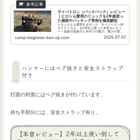
サイバトロン（バックパック）レビュー
｜ヒロシも愛用のリュックを2年超使っ
た感想やパッキング実例を徹底解説
ヒロシさんも愛用するザック「サイバトロン3P
タクティカル」を2年以上使った本音をレビュ
ー！抜群の収納力と外付けの魅力、重さや背負
い心地など、「メリット」も「注意点」も正直
2025.07.07
camp-beginner-ken-oji.com
に公開。ザック1つで無骨にキャンプを楽しみた
い方は必見！
ハンマーにはペグ抜きと安全ストラップ
付き
打面の対面にはペグ抜きが付いています。
持ち手部分には、安全ストラップ有り。
【本音レビュー】2年以上使い倒して