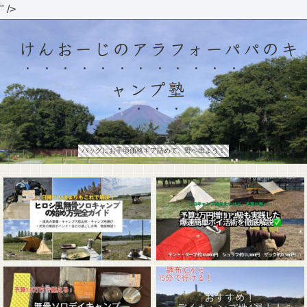
" />
けんおーじのアラフォーパパのキ
ャンプ塾
バッグにお手頃価格ギア詰めて、野へ出よう！