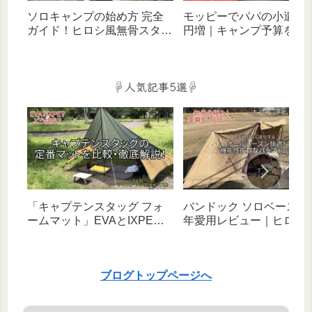
ソロキャンプの始め方 完全
モッピーでパパの小遣い
ガイド！ヒロシ風無骨スタイ
円増｜キャンプ予算を増
ルをバッグ1つ×お手頃価格ギ
ポイ活術をFP２級キャン
アで叶える（デイ・宿泊対
ーが徹底解説‼
応）
☟人気記事5選☟
「キャプテンスタッグ フォ
バンドック ソロベース EX
ームマット」EVAとIXPEタ
年愛用レビュー｜ヒロシ
イプを比較・徹底解説！｜
べたキャンプと相性抜群
【初心者向け】
幻自在な無骨テント！
ブログトップページへ