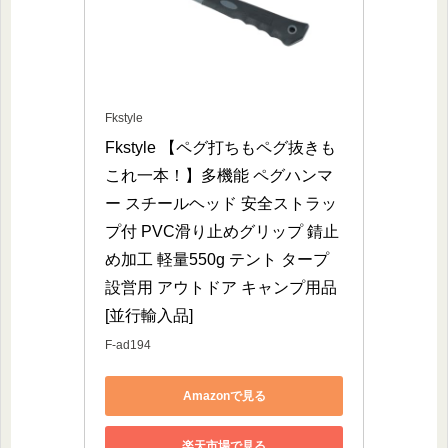
Fkstyle
Fkstyle 【ペグ打ちもペグ抜きも
これ一本！】多機能 ペグハンマ
ー スチールヘッド 安全ストラッ
プ付 PVC滑り止めグリップ 錆止
め加工 軽量550g テント タープ
設営用 アウトドア キャンプ用品 
[並行輸入品]
F-ad194
Amazonで見る
楽天市場で見る