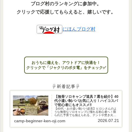
ブログ村のランキングに参加中。
クリックで応援してもらえると、嬉しいです。
にほんブログ村
おうちに備えを、アウトドアに快適を！
クリックで「ジャクリのポタ電」をチェック✅
☟新着記事☟
【無骨ソロキャンプ道具７選を紹介】40
代小遣い制パパお気に入り！ハイコスパ
で初心者にもオススメ‼
【40代・お小遣い制パパ必見】ヒロシさんのよ
うな無骨なソロキャンプに憧れる初心者へ！限
られた予算でも揃えられる、テントや焚き火台
など、私のお気に入りの厳選ギア7選を紹介。週
2026.07.21
camp-beginner-ken-oji.com
末、男のロマン溢れる秘密基地で日々の疲れを
癒やしませんか？