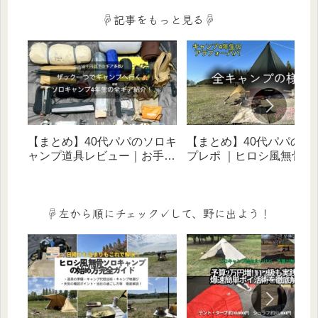
☟記事をもっと見る☟
【まとめ】40代パパのソロキ
【まとめ】40代パパのキ
ャンプ道具レビュー｜お手頃
プレポ ｜ヒロシ風無骨ス
価格ギアでヒロシ風無骨スタ
イルに憧れる歴５年のリ
イルを目指す！
体験記（ソロ・家族・デ
宿泊）
☟左から順にチェック✓して、野に出よう！