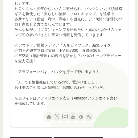
じ」です。
ヒロシさん・少年かむいさんに魅せられ、バック1つ×お手頃価格
ギアを駆使した「男らしい無骨（ソロ）キャンプ」を追求中。
多摩エリア（稲城・府中・調布）を拠点に、デイ8割：泊2割でソ
ロも家族も全力で楽しんでいます。
そんな私が、（ソロ）キャンプを始めたい・始めたばかりのキャ
ンプ初心者パパさんに役立つ情報を発信していきます！
✅ アウトドア情報メディア『ガルビィプラス』編集ライター
✅ 前月の運営ブログ実績 PV 約7300 直帰率36％
✅ FP2級（家計管理）の視点を活かし？パパのキャンプデビュー
を全力応援！
「アラフォーパパよ、バッグを持って野に出よう！」
「X」でも情報発信しているので、繋がりましょう！
お仕事のご相談はお気軽に「お問い合わせ」へどうぞ。
※当サイトはアフィリエイト広告（Amazonアソシエイト含む）
を掲載しています。