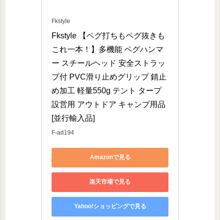
Fkstyle
Fkstyle 【ペグ打ちもペグ抜きも
これ一本！】多機能 ペグハンマ
ー スチールヘッド 安全ストラッ
プ付 PVC滑り止めグリップ 錆止
め加工 軽量550g テント タープ
設営用 アウトドア キャンプ用品 
[並行輸入品]
F-ad194
Amazonで見る
楽天市場で見る
Yahoo!ショッピングで見る