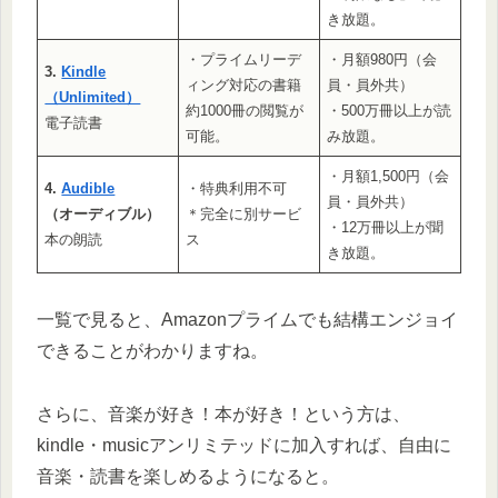
き放題。
・プライムリーデ
・月額980円（会
3.
Kindle
ィング対応の書籍
員・員外共）
（Unlimited）
約1000冊の閲覧が
・500万冊以上が読
電子読書
可能。
み放題。
・月額1,500円（会
4.
Audible
・特典利用不可
員・員外共）
（オーディブル）
＊完全に別サービ
・12万冊以上が聞
本の朗読
ス
き放題。
一覧で見ると、Amazonプライムでも結構エンジョイ
できることがわかりますね。
さらに、音楽が好き！本が好き！という方は、
kindle・musicアンリミテッドに加入すれば、自由に
音楽・読書を楽しめるようになると。