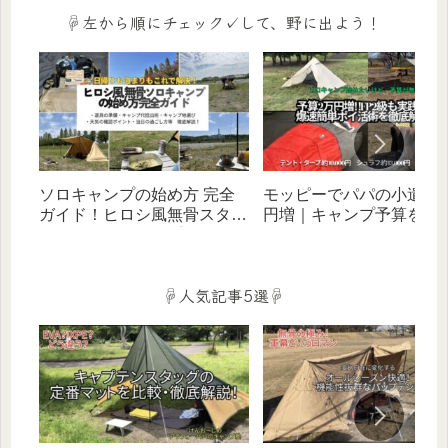
宿泊）
☟左から順にチェック✓して、野に出よう！
ソロキャンプの始め方 完全
モッピーでパパの小遣い
ガイド！ヒロシ風無骨スタイ
円増｜キャンプ予算を増
ルをバッグ1つ×お手頃価格ギ
ポイ活術をFP２級キャン
アで叶える（デイ・宿泊対
ーが徹底解説‼
応）
☟人気記事5選☟