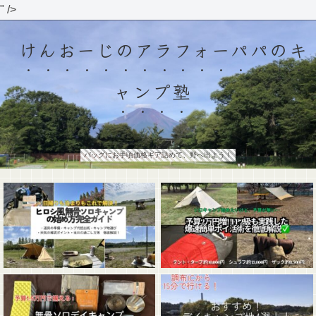
" />
けんおーじのアラフォーパパのキ
ャンプ塾
バッグにお手頃価格ギア詰めて、野へ出よう！