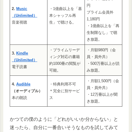
円
2.
Music
・1億曲以上を「基
プライム会員外
（Unlimited）
本シャッフル再
1,180円
音楽視聴
生」で聴ける。
・1億曲以上を「再
生制限なし」で聴
き放題。
・プライムリーデ
・月額980円（会
3.
Kindle
ィング対応の書籍
員・員外共）
（Unlimited）
約1000冊の閲覧が
・500万冊以上が読
電子読書
可能。
み放題。
・月額1,500円（会
4.
Audible
・特典利用不可
員・員外共）
（オーディブル）
＊完全に別サービ
・12万冊以上が聞
本の朗読
ス
き放題。
かつての僕のように「どれがいいか分からない」と
迷ったら、自分に一番合いそうなものを試してみて