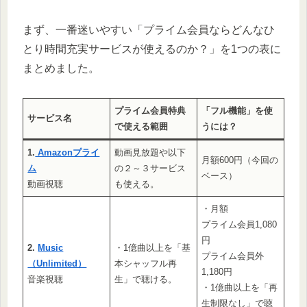
まず、一番迷いやすい「プライム会員ならどんなひ
とり時間充実サービスが使えるのか？」を1つの表に
まとめました。
プライム会員特典
「フル機能」を使
サービス名
で使える範囲
うには？
1.
Amazonプライ
動画見放題や以下
月額600円（今回の
ム
の２～３サービス
ベース）
動画視聴
も使える。
・月額
プライム会員1,080
円
2.
Music
・1億曲以上を「基
プライム会員外
（Unlimited）
本シャッフル再
1,180円
音楽視聴
生」で聴ける。
・1億曲以上を「再
生制限なし」で聴