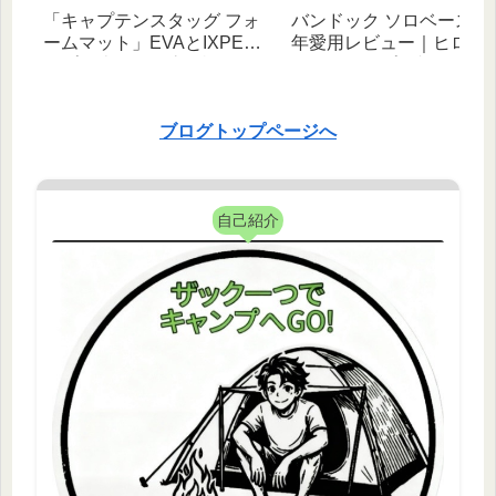
「キャプテンスタッグ フォ
バンドック ソロベース EX
ームマット」EVAとIXPEタ
年愛用レビュー｜ヒロシ
イプを比較・徹底解説！｜
べたキャンプと相性抜群
【初心者向け】
幻自在な無骨テント！
ブログトップページへ
自己紹介