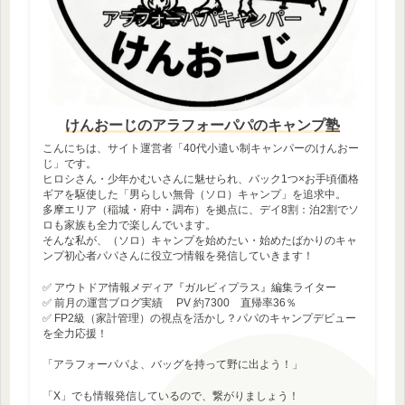
けんおーじのアラフォーパパのキャンプ塾
こんにちは、サイト運営者「40代小遣い制キャンパーのけんおー
じ」です。
ヒロシさん・少年かむいさんに魅せられ、バック1つ×お手頃価格
ギアを駆使した「男らしい無骨（ソロ）キャンプ」を追求中。
多摩エリア（稲城・府中・調布）を拠点に、デイ8割：泊2割でソ
ロも家族も全力で楽しんでいます。
そんな私が、（ソロ）キャンプを始めたい・始めたばかりのキャ
ンプ初心者パパさんに役立つ情報を発信していきます！
✅ アウトドア情報メディア『ガルビィプラス』編集ライター
✅ 前月の運営ブログ実績 PV 約7300 直帰率36％
✅ FP2級（家計管理）の視点を活かし？パパのキャンプデビュー
を全力応援！
「アラフォーパパよ、バッグを持って野に出よう！」
「X」でも情報発信しているので、繋がりましょう！