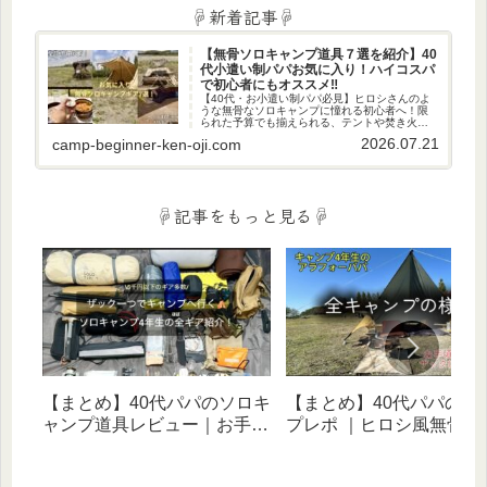
☟新着記事☟
【無骨ソロキャンプ道具７選を紹介】40
代小遣い制パパお気に入り！ハイコスパ
で初心者にもオススメ‼
【40代・お小遣い制パパ必見】ヒロシさんのよ
うな無骨なソロキャンプに憧れる初心者へ！限
られた予算でも揃えられる、テントや焚き火台
など、私のお気に入りの厳選ギア7選を紹介。週
2026.07.21
camp-beginner-ken-oji.com
末、男のロマン溢れる秘密基地で日々の疲れを
癒やしませんか？
☟記事をもっと見る☟
【まとめ】40代パパのソロキ
【まとめ】40代パパのキ
ャンプ道具レビュー｜お手頃
プレポ ｜ヒロシ風無骨ス
価格ギアでヒロシ風無骨スタ
イルに憧れる歴５年のリ
イルを目指す！
体験記（ソロ・家族・デ