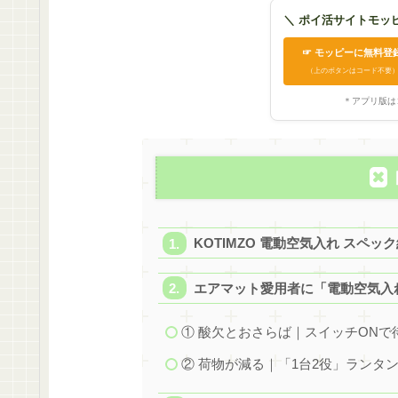
＼ ポイ活サイトモッ
☞ モッピーに無料登
（上のボタンはコード不要
＊アプリ版は
KOTIMZO 電動空気入れ スペ
エアマット愛用者に「電動空気入
① 酸欠とおさらば｜スイッチONで
② 荷物が減る｜「1台2役」ランタ