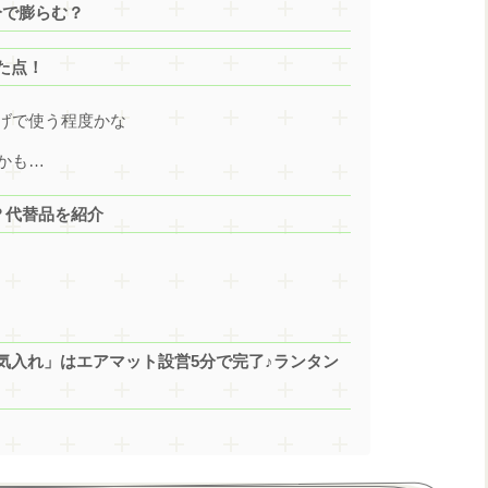
分で膨らむ？
た点！
げで使う程度かな
かも…
？代替品を紹介
気入れ」はエアマット設営5分で完了♪ランタン