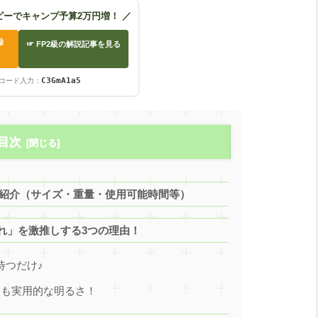
ピーでキャンプ予算2万円増！ ／
録
☞ FP2級の解説記事を見る
）
C3GmA1a5
コード入力：
目次
ック紹介（サイズ・重量・使用可能時間等）
れ」を激推しする3つの理由！
待つだけ♪
ンも実用的な明るさ！