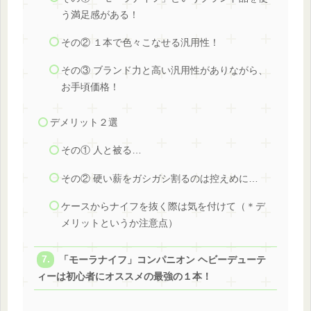
う満足感がある！
その② １本で色々こなせる汎用性！
その③ ブランド力と高い汎用性がありながら、
お手頃価格！
デメリット２選
その① 人と被る…
その② 硬い薪をガシガシ割るのは控えめに…
ケースからナイフを抜く際は気を付けて（＊デ
メリットというか注意点）
「モーラナイフ」コンパニオン ヘビーデューテ
ィーは初心者にオススメの最強の１本！