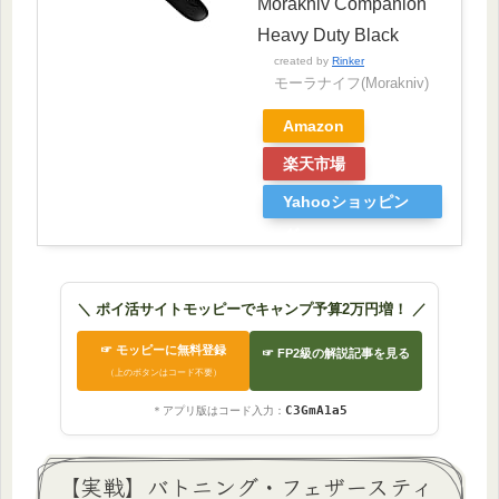
Morakniv Companion
Heavy Duty Black
created by
Rinker
モーラナイフ(Morakniv)
Amazon
楽天市場
Yahooショッピン
グ
＼ ポイ活サイトモッピーでキャンプ予算2万円増！ ／
☞ モッピーに無料登録
☞ FP2級の解説記事を見る
（上のボタンはコード不要）
C3GmA1a5
＊アプリ版はコード入力：
【実戦】バトニング・フェザースティ