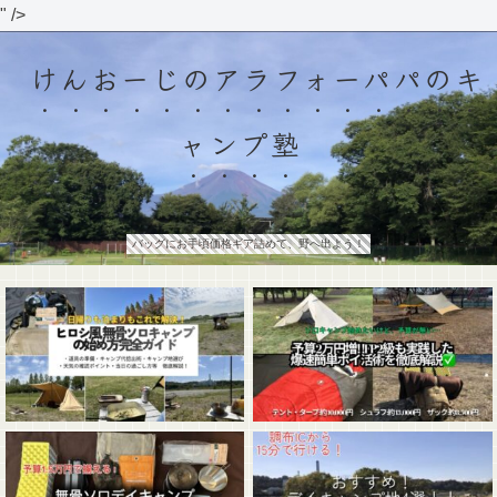
" />
けんおーじのアラフォーパパのキ
ャンプ塾
バッグにお手頃価格ギア詰めて、野へ出よう！