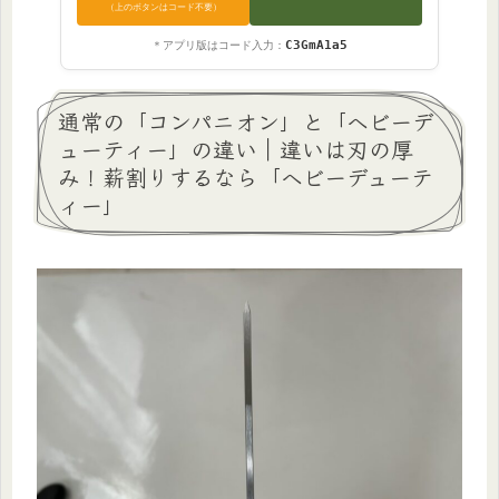
（上のボタンはコード不要）
C3GmA1a5
＊アプリ版はコード入力：
通常の「コンパニオン」と「ヘビーデ
ューティー」の違い｜違いは刃の厚
み！薪割りするなら「ヘビーデューテ
ィー」