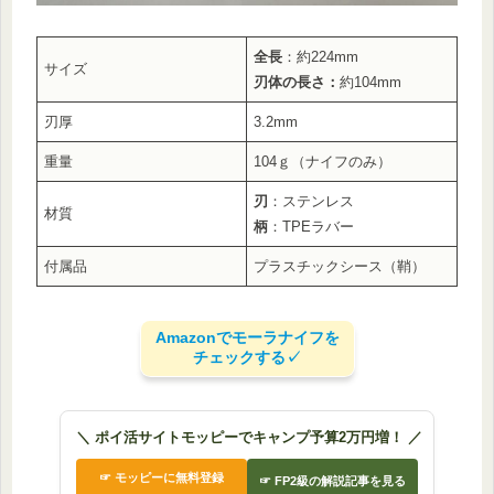
全長
：約224mm
サイズ
刃体の長さ：
約104mm
刃厚
3.2mm
重量
104ｇ（ナイフのみ）
刃
：ステンレス
材質
柄
：TPEラバー
付属品
プラスチックシース（鞘）
Amazonでモーラナイフを
チェックする✓
＼ ポイ活サイトモッピーでキャンプ予算2万円増！ ／
☞ モッピーに無料登録
☞ FP2級の解説記事を見る