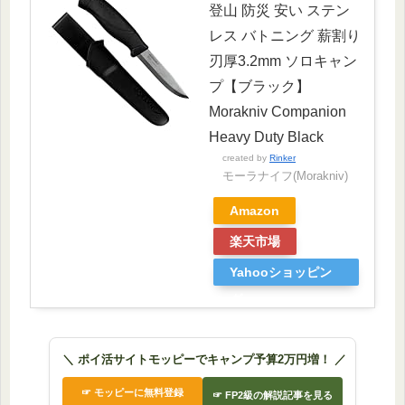
登山 防災 安い ステン
レス バトニング 薪割り
刃厚3.2mm ソロキャン
プ【ブラック】
Morakniv Companion
Heavy Duty Black
created by
Rinker
モーラナイフ(Morakniv)
Amazon
楽天市場
Yahooショッピン
グ
＼ ポイ活サイトモッピーでキャンプ予算2万円増！ ／
☞ モッピーに無料登録
☞ FP2級の解説記事を見る