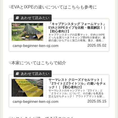
☟EVAとIXPEの違いについてはこちらも参考に
「キャプテンスタッグ フォームマット」
EVAとIXPEタイプを比較・徹底解説！｜
【初心者向け】
キャプテンスタッグの定番マット、EVAとIXPE
どっちを買うべき？キャンプ歴4年の筆者が、素
材の違いからアルミ加工の有無、重さ、価格ま
で徹底比較！購入後に、後悔しないように、初
2025.05.02
camp-beginner-ken-oji.com
心者向けに分かりやすく解説します！
☟本家についてはこちらで紹介
サーマレスト クローズドセルマット｜
「ZライトとZライトソル」の違いをチェ
ック！｜【初心者向け】
サーマレストのキャンプマット「Zライト」と
「Ｚライトソル」について、その違いを私見を
交えながらチェック！ アウトドアマットを探し
ている＆購入を検討している方の参考になれば
2025.05.15
camp-beginner-ken-oji.com
嬉しいです☆