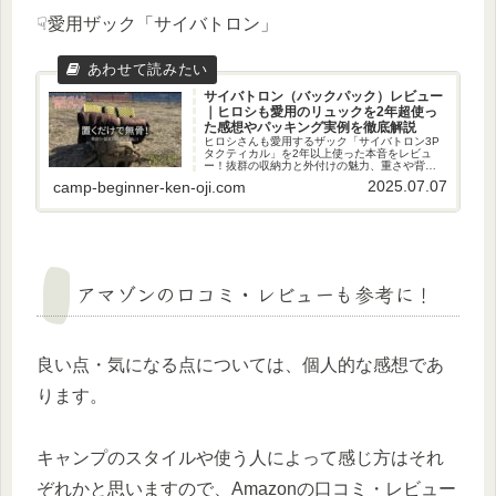
☟愛用ザック「サイバトロン」
サイバトロン（バックパック）レビュー
｜ヒロシも愛用のリュックを2年超使っ
た感想やパッキング実例を徹底解説
ヒロシさんも愛用するザック「サイバトロン3P
タクティカル」を2年以上使った本音をレビュ
ー！抜群の収納力と外付けの魅力、重さや背負
い心地など、「メリット」も「注意点」も正直
2025.07.07
camp-beginner-ken-oji.com
に公開。ザック1つで無骨にキャンプを楽しみた
い方は必見！
アマゾンの口コミ・レビューも参考に！
良い点・気になる点については、個人的な感想であ
ります。
キャンプのスタイルや使う人によって感じ方はそれ
ぞれかと思いますので、Amazonの口コミ・レビュー