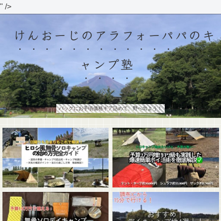
" />
けんおーじのアラフォーパパのキ
ャンプ塾
バッグにお手頃価格ギア詰めて、野へ出よう！