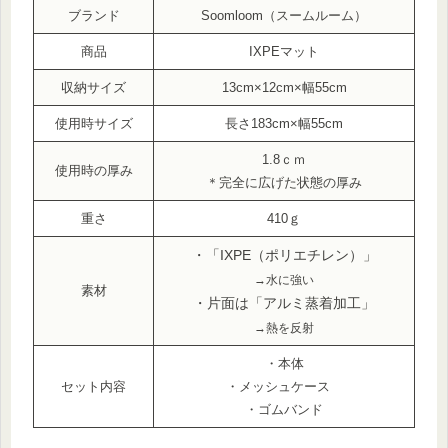
ブランド
Soomloom（スームルーム）
商品
IXPEマット
収納サイズ
13cm×12cm×幅55cm
使用時サイズ
長さ183cm×幅55cm
1.8ｃｍ
使用時の厚み
＊完全に広げた状態の厚み
重さ
410ｇ
・「IXPE（ポリエチレン）」
→水に強い
素材
・片面は「アルミ蒸着加工」
→熱を反射
・本体
セット内容
・メッシュケース
・ゴムバンド