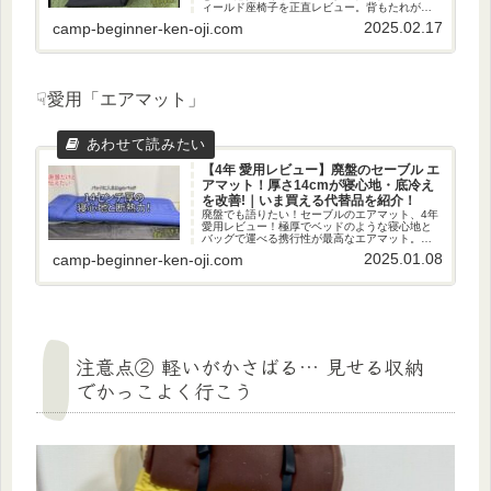
ィールド座椅子を正直レビュー。背もたれがあ
るだけで地べたが劇的に快適！メリットだけで
2025.02.17
camp-beginner-ken-oji.com
なく、注意点も隠さず、正直に徹底解説です。
☟愛用「エアマット」
【4年 愛用レビュー】廃盤のセーブル エ
アマット！厚さ14cmが寝心地・底冷え
を改善!｜いま買える代替品を紹介！
廃盤でも語りたい！セーブルのエアマット、4年
愛用レビュー！極厚でベッドのような寝心地と
バッグで運べる携行性が最高なエアマット。こ
のマットのメリット・注意点を整理し、代わり
2025.01.08
camp-beginner-ken-oji.com
に今買うならこのエアマット！を全力で解説し
ます！
注意点② 軽いがかさばる… 見せる収納
でかっこよく行こう