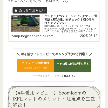
☟ヒロシさんが使ってる緑のやつも
バンドックのフォールディングマット 通
常版とEXの違いをチェック｜初心者向
けキャンプマット
BUNDOK(バンドック）2タイプ（ノーマル・
EX）のキャンプ用フォールディングマットにつ
いて、その違いを私見を交えながらチェック！
キャンプ用マットを探している＆購入を検討し
2025.05.12
camp-beginner-ken-oji.com
ている方の参考になれば嬉しいです☆
＼ ポイ活サイトモッピーでキャンプ予算2万円増！ ／
☞ モッピーに無料登録
☞ FP2級の解説記事を見る
（上のボタンはコード不要）
C3GmA1a5
＊アプリ版はコード入力：
【4年愛用レビュー】Soomloomの
IXPEマットのメリット・注意点を正直
解説！