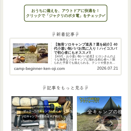
おうちに備えを、アウトドアに快適を！
クリックで「ジャクリのポタ電」をチェック✅
☟新着記事☟
【無骨ソロキャンプ道具７選を紹介】40
代小遣い制パパお気に入り！ハイコスパ
で初心者にもオススメ‼
【40代・お小遣い制パパ必見】ヒロシさんのよ
うな無骨なソロキャンプに憧れる初心者へ！限
られた予算でも揃えられる、テントや焚き火台
など、私のお気に入りの厳選ギア7選を紹介。週
2026.07.21
camp-beginner-ken-oji.com
末、男のロマン溢れる秘密基地で日々の疲れを
癒やしませんか？
☟記事をもっと見る☟