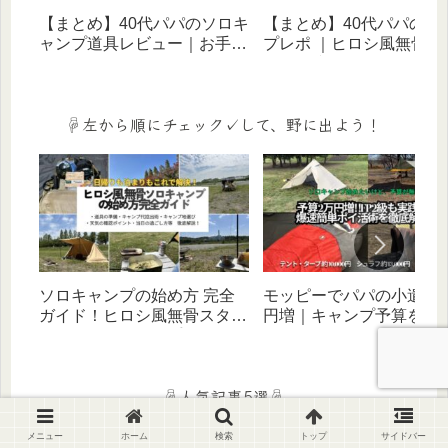
【まとめ】40代パパのソロキ
【まとめ】40代パパのキ
ャンプ道具レビュー｜お手頃
プレポ ｜ヒロシ風無骨ス
価格ギアでヒロシ風無骨スタ
イルに憧れる歴５年のリ
イルを目指す！
体験記（ソロ・家族・デ
宿泊）
☟左から順にチェック✓して、野に出よう！
ソロキャンプの始め方 完全
モッピーでパパの小遣い
ガイド！ヒロシ風無骨スタイ
円増｜キャンプ予算を増
ルをバッグ1つ×お手頃価格ギ
ポイ活術をFP２級キャン
アで叶える（デイ・宿泊対
ーが徹底解説‼
応）
☟人気記事5選☟
メニュー
ホーム
検索
トップ
サイドバー