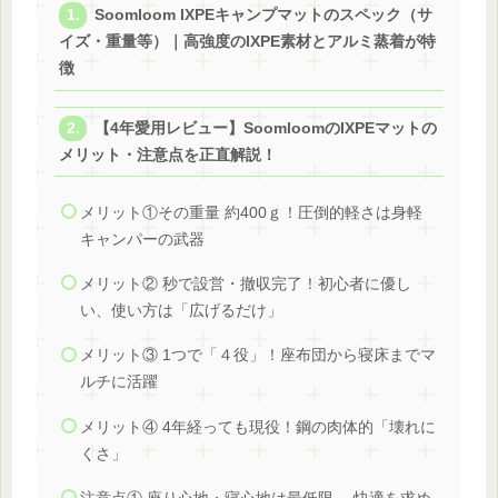
Soomloom IXPEキャンプマットのスペック（サ
イズ・重量等）｜高強度のIXPE素材とアルミ蒸着が特
徴
【4年愛用レビュー】SoomloomのIXPEマットの
メリット・注意点を正直解説！
メリット①その重量 約400ｇ！圧倒的軽さは身軽
キャンパーの武器
メリット② 秒で設営・撤収完了！初心者に優し
い、使い方は「広げるだけ」
メリット③ 1つで「４役」！座布団から寝床までマ
ルチに活躍
メリット④ 4年経っても現役！鋼の肉体的「壊れに
くさ」