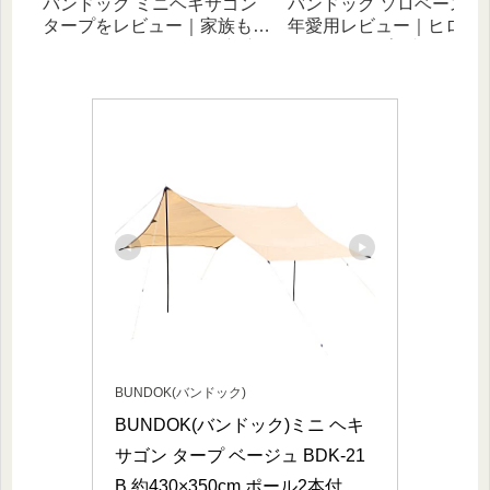
バンドック ミニヘキサゴン
バンドック ソロベース EX
タープをレビュー｜家族もソ
年愛用レビュー｜ヒロシ
ロもOK！ハイコスパで初心
べたキャンプと相性抜群
者にオススメなギア
幻自在な無骨テント！
BUNDOK(バンドック)
BUNDOK(バンドック)ミニ ヘキ
サゴン タープ ベージュ BDK-21
B 約430×350cm ポール2本付