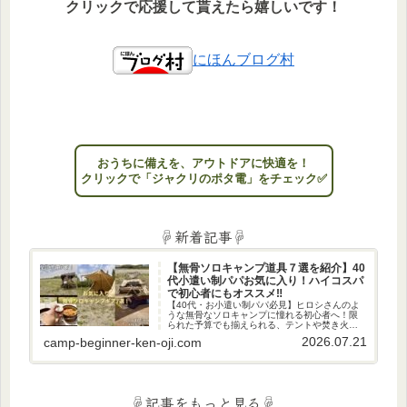
クリックで応援して貰えたら嬉しいです！
にほんブログ村
おうちに備えを、アウトドアに快適を！
クリックで「ジャクリのポタ電」をチェック✅
☟新着記事☟
【無骨ソロキャンプ道具７選を紹介】40
代小遣い制パパお気に入り！ハイコスパ
で初心者にもオススメ‼
【40代・お小遣い制パパ必見】ヒロシさんのよ
うな無骨なソロキャンプに憧れる初心者へ！限
られた予算でも揃えられる、テントや焚き火台
など、私のお気に入りの厳選ギア7選を紹介。週
2026.07.21
camp-beginner-ken-oji.com
末、男のロマン溢れる秘密基地で日々の疲れを
癒やしませんか？
☟記事をもっと見る☟