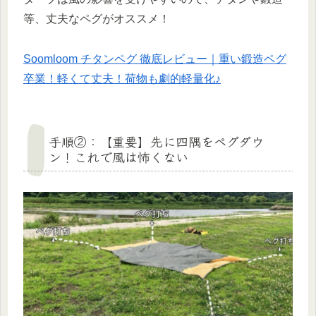
等、丈夫なペグがオススメ！
Soomloom チタンペグ 徹底レビュー｜重い鍛造ペグ
卒業！軽くて丈夫！荷物も劇的軽量化♪
手順②：【重要】先に四隅をペグダウ
ン！これで風は怖くない