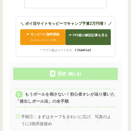
＼ ポイ活サイトモッピーでキャンプ予算2万円増！ ／
☞ モッピーに無料登録
☞ FP2級の解説記事を見る
（上のボタンはコード不要）
C3GmA1a5
＊アプリ版はコード入力：
目次
もうポールを倒さない！初心者オレが辿り着いた
「後出しポール法」の全手順
手順①：まずはタープをきれいに広げ、写真のよ
うに2箇所仮留め