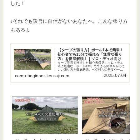
した！
↓それでも設営に自信がないあなたへ。こんな張り方
もあるよ
【タープの張り方】ポール1本で簡単！
初心者でも15分で張れる「無骨な張り
方」を徹底解説！｜ソロ・デュオ向け
タープ設営で挫折した初心者必見！ソロ・デュ
オに最適な「ポール1本」でできる簡単＆かっこ
いい張り方を徹底解説。ペグ打ちの角度や一人
で自立させるコツなど、15分で設営を終わらせ
2025.07.04
camp-beginner-ken-oji.com
る手順を動画付きで紹介。サクッと設営して、
焚き火やキャンプ飯をたっぷり楽しもう♪