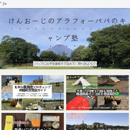
" />
けんおーじのアラフォーパパのキ
ャンプ塾
バッグにお手頃価格ギア詰めて、野へ出よう！