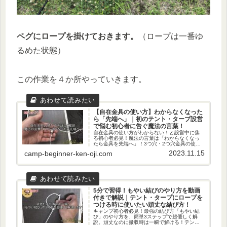
ペグにロープを掛けておきます。
（ロープは一番ゆ
るめた状態）
この作業を４か所やっていきます。
【自在金具の使い方】わからなくなった
ら「先端へ」｜初のテント・タープ設営
で悩む初心者に告ぐ魔法の言葉！
自在金具の使い方がわからない！と設営中に焦
る初心者必見！魔法の言葉は「わからなくなっ
たら金具を先端へ」！3つ穴・2つ穴金具の使い
方を写真＆動画も交えてわかりやすく解説しま
2023.11.15
camp-beginner-ken-oji.com
す。これで設営も爆速・スマートにこなせるこ
と間違いなし！
5分で習得！もやい結びのやり方を動画
付きで解説｜テント・タープにロープを
つける時に使いたい頑丈な結び方！
キャンプ初心者必見！最強の結び方「もやい結
び」のやり方を、簡単3ステップで超優しく解
説。頑丈なのに撤収時は一瞬で解ける！テント