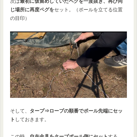
次は
最初に仮留めしていたペグを一度抜き、再び同
じ場所に再度ペグを
セット。（ポールを立てる位置
の目印）
そして、
タープ⇒ロープの順番でポール先端にセッ
ト
しておきます。
この時、
自在金具をタープポール側にセット
する