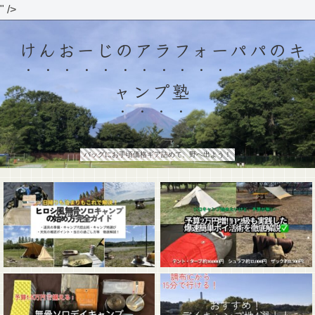
" />
けんおーじのアラフォーパパのキ
ャンプ塾
バッグにお手頃価格ギア詰めて、野へ出よう！