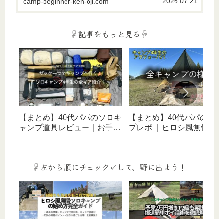
2026.07.21
camp-beginner-ken-oji.com
末、男のロマン溢れる秘密基地で日々の疲れを
癒やしませんか？
☟記事をもっと見る☟
【まとめ】40代パパのソロキ
【まとめ】40代パパのキ
ャンプ道具レビュー｜お手頃
プレポ ｜ヒロシ風無骨ス
価格ギアでヒロシ風無骨スタ
イルに憧れる歴５年のリ
イルを目指す！
体験記（ソロ・家族・デ
宿泊）
☟左から順にチェック✓して、野に出よう！