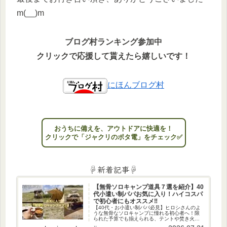
m(__)m
ブログ村ランキング参加中
クリックで応援して貰えたら嬉しいです！
にほんブログ村
おうちに備えを、アウトドアに快適を！
クリックで「ジャクリのポタ電」をチェック✅
☟新着記事☟
【無骨ソロキャンプ道具７選を紹介】40
代小遣い制パパお気に入り！ハイコスパ
で初心者にもオススメ‼
【40代・お小遣い制パパ必見】ヒロシさんのよ
うな無骨なソロキャンプに憧れる初心者へ！限
られた予算でも揃えられる、テントや焚き火台
など、私のお気に入りの厳選ギア7選を紹介。週