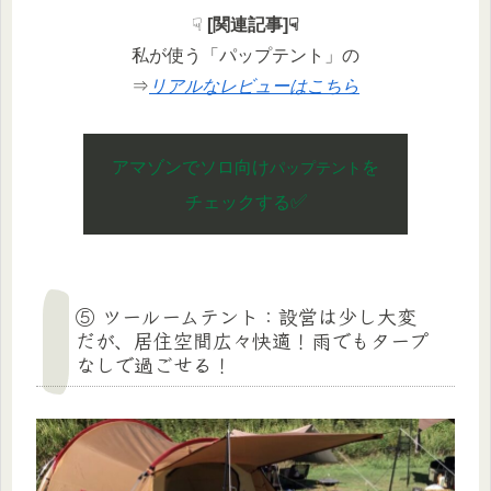
☟
[関連記事]☟
私が使う「パップテント」の
⇒
リアルなレビューはこちら
アマゾンでソロ向け
を
パップテント
✅
チェックする
⑤ ツールームテント：設営は少し大変
だが、居住空間広々快適！雨でもタープ
なしで過ごせる！