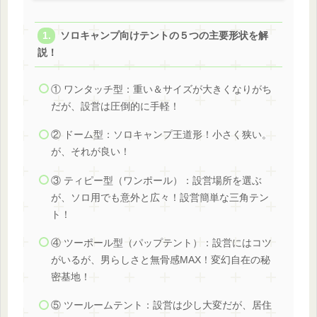
ソロキャンプ向けテントの５つの主要形状を解
説！
① ワンタッチ型：重い＆サイズが大きくなりがち
だが、設営は圧倒的に手軽！
② ドーム型：ソロキャンプ王道形！小さく狭い。
が、それが良い！
③ ティピー型（ワンポール）：設営場所を選ぶ
が、ソロ用でも意外と広々！設営簡単な三角テン
ト！
④ ツーポール型（パップテント）：設営にはコツ
がいるが、男らしさと無骨感MAX！変幻自在の秘
密基地！
⑤ ツールームテント：設営は少し大変だが、居住