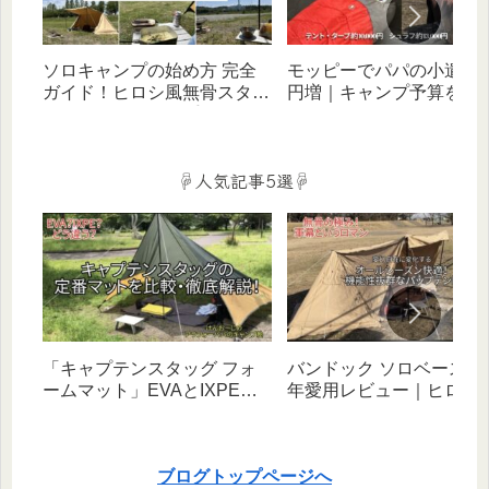
ソロキャンプの始め方 完全
モッピーでパパの小遣い
ガイド！ヒロシ風無骨スタイ
円増｜キャンプ予算を増
ルをバッグ1つ×お手頃価格ギ
ポイ活術をFP２級キャン
アで叶える（デイ・宿泊対
ーが徹底解説‼
応）
☟人気記事5選☟
「キャプテンスタッグ フォ
バンドック ソロベース EX
ームマット」EVAとIXPEタ
年愛用レビュー｜ヒロシ
イプを比較・徹底解説！｜
べたキャンプと相性抜群
【初心者向け】
幻自在な無骨テント！
ブログトップページへ