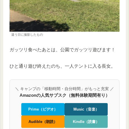
違う日に撮影したもの
ガッツリ食べたあとは、公園でガッツリ遊びます！
ひと通り遊び終えたのち、一人テントに入る長女。
＼ キャンプの「移動時間・自分時間」がもっと充実 ／
Amazonの人気サブスク（無料体験期間有り）
Prime（ビデオ）
Music（音楽）
Audible（朗読）
Kindle（読書）