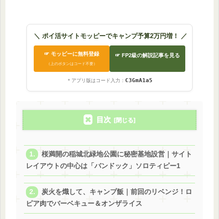
のリュックを2年超使った感
タイルを予算1.5万円で目
想やパッキング実例を徹底解
す｜歴５年のパパがギア
説
＼ ポイ活サイトモッピーでキャンプ予算2万円増！ ／
☞ モッピーに無料登録
☞ FP2級の解説記事を見る
（上のボタンはコード不要）
C3GmA1a5
＊アプリ版はコード入力：
目次
桜満開の稲城北緑地公園に秘密基地設営｜サイト
レイアウトの中心は「バンドック」ソロティピー1
炭火を熾して、キャンプ飯｜前回のリベンジ！ロ
ピア肉でバーベキュー＆オンザライス