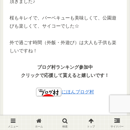
頂きました♪
桜もキレイで、バーベキューも美味しくて、公園遊
びも楽しくて、サイコーでした☆
外で過ごす時間（外飯・外遊び）は大人も子供も楽
しいですね！
ブログ村ランキング参加中
クリックで応援して貰えると嬉しいです！
にほんブログ村
おうちに備えを、アウトドアに快適を！
メニュー
ホーム
検索
トップ
サイドバー
クリックで「ジャクリのポタ電」をチェック✅