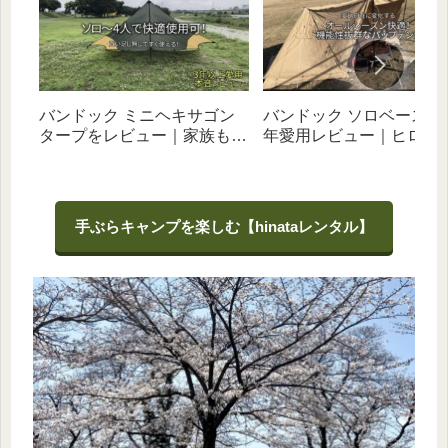
バンドック ミニヘキサゴン
バンドック ソロベースEX
タープをレビュー｜家族もソ
年愛用レビュー｜ヒロシ
ロもOK！ハイコスパで初心
べたキャンプと相性抜群
者にオススメなギア
幻自在な無骨テント！
手ぶらキャンプを楽しむ【hinataレンタル】