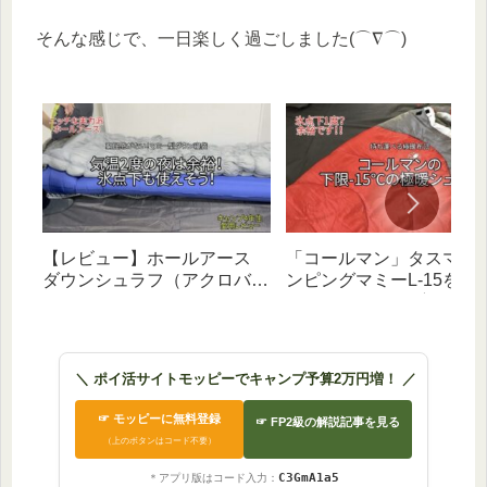
そんな感じで、一日楽しく過ごしました(⌒∇⌒)
【レビュー】ホールアース
「コールマン」タスマン
ダウンシュラフ（アクロバッ
ンピングマミーL-15をレ
トスリーピングバッグ－５）
ー｜リミット‐15度！デカ
｜伸縮性抜群！気温2度も余
けど極暖ハイコスパ寝袋
裕の実力派寝袋
＼ ポイ活サイトモッピーでキャンプ予算2万円増！ ／
☞ モッピーに無料登録
☞ FP2級の解説記事を見る
（上のボタンはコード不要）
C3GmA1a5
＊アプリ版はコード入力：