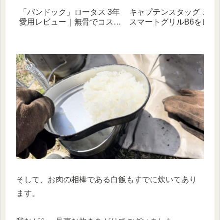
「バンドック」ロータス 3年
キャプテンスタッグ カマ
愛用レビュー｜無骨でコスパ
スマートグリルB6をレビ
最強！初心者にもオススメな
ー｜小さいけれど、料理
超優秀な焚き火台！
き火まで楽しい！有能焚
台
そして、お肉の相棒である白飯もすでに炊いてあり
ます。