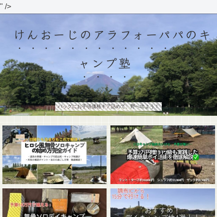
" />
けんおーじのアラフォーパパのキ
ャンプ塾
バッグにお手頃価格ギア詰めて、野へ出よう！