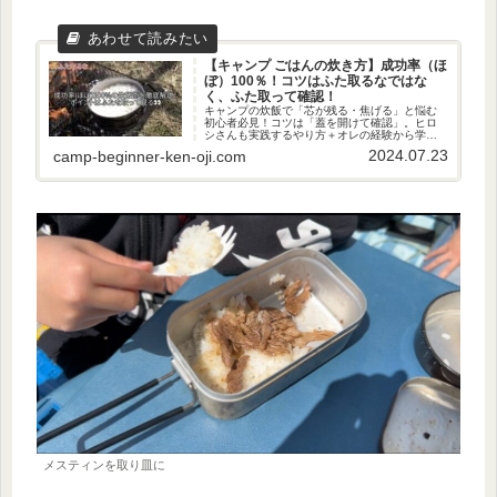
で購入し、４年使い続ける無
の魅力や気になる点を徹
骨ギア
説！
【キャンプ ごはんの炊き方】成功率（ほ
ぼ）100％！コツはふた取るなではな
く、ふた取って確認！
キャンプの炊飯で「芯が残る・焦げる」と悩む
初心者必見！コツは「蓋を開けて確認」。ヒロ
シさんも実践するやり方＋オレの経験から学ん
だ炊飯法を写真と動画で徹底解説。ピカピカの
2024.07.23
camp-beginner-ken-oji.com
白飯を炊いてモテちゃいましょう！
メスティンを取り皿に