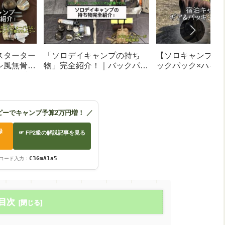
スターター
「ソロデイキャンプの持ち
【ソロキャンプ宿
シ風無骨ス
物」完全紹介！｜バックパッ
ックパック×ハイ
万円で目指
ク「サイバトロン」1つで楽
ギアで行く！40代
がギア厳選
しむ5年生キャンパーの厳選
＆パッキング徹底
装備
ピーでキャンプ予算2万円増！ ／
録
☞ FP2級の解説記事を見る
）
C3GmA1a5
コード入力：
目次