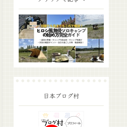
泊装備】バ
「サイバトロン」20㎏超ギア
コスパ無骨
のパッキング術｜ヒロシに憧
パパの装備
れる40代パパが実践｜秋～春
紹介！
キャンプ仕様
日本ブログ村