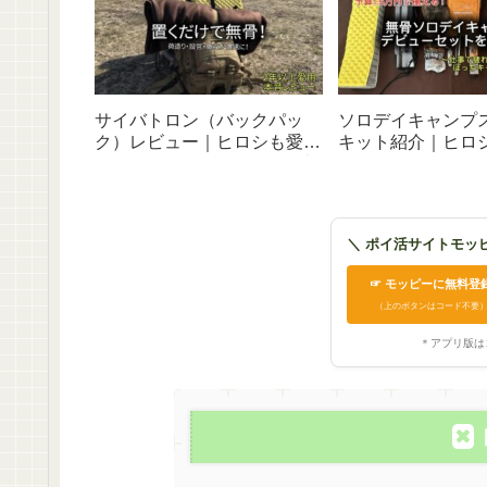
サイバトロン（バックパッ
ソロデイキャンプ
ク）レビュー｜ヒロシも愛用
キット紹介｜ヒロ
のリュックを2年超使った感
タイルを予算1.5
想やパッキング実例を徹底解
す｜歴５年のパパ
説
＼ ポイ活サイトモッ
☞ モッピーに無料登
（上のボタンはコード不要
＊アプリ版は