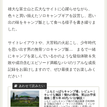
雄大な富士山と広大なサイトに心躍らせながら、
色々と買い揃えたソロキャンプギアを設営し、思い
出の味をキャンプ飯として食べる様子を書き綴りま
した。
サイトレイアウトや、大苦戦の火起こし、少年時代
を思い出す男の無骨ソロキャンプ飯… まるで一緒
にキャンプを楽しんでいるかのような疑似体験＆失
敗や成功含むエピソード満載なパパのリアルな成長
記録をお届けしますので、ぜひ最後までお楽しみく
ださい！
「ふもとっぱらキャンプ場」レビュー｜
キレイな施設！憧れの聖地、実はお手頃
価格｜歴５年 40代パパが解説！
ふもとっぱらキャンプ場の①施設概要 ②利用料
金 ③施設の様子（・サイトの雰囲気・トイレや
炊事場の様子・シャワー（浴場））④買い出し