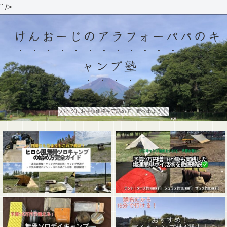
" />
けんおーじのアラフォーパパのキ
ャンプ塾
バッグにお手頃価格ギア詰めて、野へ出よう！