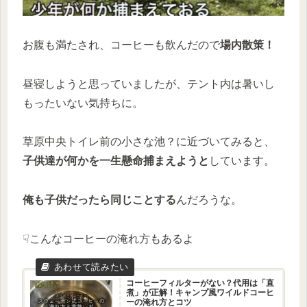
お腹も満たされ、コーヒーも飲んだので
場内散策！
昼寝しようと思っていましたが、テント内は暑いし
もったいない気持ちに。
草原中央トイレ前の小さな池？に近づいてみると、
子供達が何かを一生懸命捕まえようと
しています。
俺も子供だったら同じことする
んだろうな。
☟こんなコーヒーの淹れ方もあるよ
コーヒーフィルターがない？代用は「直
煮」が正解！キャンプ風ワイルドコーヒ
ーの淹れ方とコツ