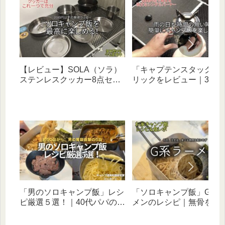
【レビュー】SOLA（ソラ）
「キャプテンスタッグ」
ステンレスクッカー8点セッ
リックをレビュー｜3年
トがソロ飯に最高｜2,000円
する小型ガスバーナーコ
で購入し、４年使い続ける無
の魅力や気になる点を徹
骨ギア
説！
「男のソロキャンプ飯」レシ
「ソロキャンプ飯」G系
ピ厳選５選！｜40代パパの胃
メンのレシピ｜無骨を目
袋直撃！次のキャンプで食べ
40代パパの簡単料理
たい簡単料理集