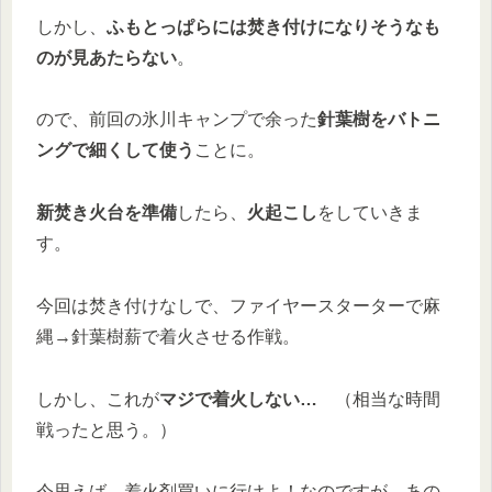
しかし、
ふもとっぱらには焚き付けになりそうなも
のが見あたらない
。
ので、前回の氷川キャンプで余った
針葉樹をバトニ
ングで細くして使う
ことに。
新焚き火台を準備
したら、
火起こし
をしていきま
す。
今回は焚き付けなしで、ファイヤースターターで麻
縄→針葉樹薪で着火させる作戦。
しかし、これが
マジで着火しない…
（相当な時間
戦ったと思う。）
今思えば、着火剤買いに行けよ！なのですが、あの