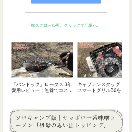
←横スクロール可。クリックで記事へ。→
「バンドック」ロータス 3年
キャプテンスタッグ カマ
愛用レビュー｜無骨でコスパ
スマートグリルB6をレビ
最強！初心者にもオススメな
ー｜小さいけれど、料理
超優秀な焚き火台！
き火まで楽しい！有能焚
台
ソロキャンプ飯｜サッポロ一番味噌ラ
ーメン「祖母の思い出トッピング」