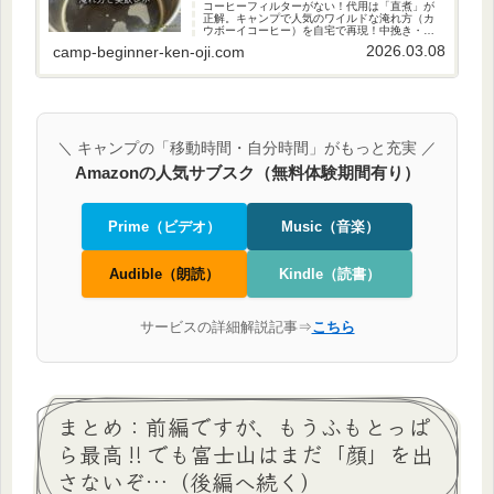
コーヒーフィルターがない！代用は「直煮」が
正解。キャンプで人気のワイルドな淹れ方（カ
ウボーイコーヒー）を自宅で再現！中挽き・粗
挽き豆を美味しく淹れるコツや実飲レポを、40
2026.03.08
camp-beginner-ken-oji.com
代パパキャンパーが解説します。
＼ キャンプの「移動時間・自分時間」がもっと充実 ／
Amazonの人気サブスク（無料体験期間有り）
Prime（ビデオ）
Music（音楽）
Audible（朗読）
Kindle（読書）
サービスの詳細解説記事⇒
こちら
まとめ：前編ですが、もうふもとっぱ
ら最高‼でも富士山はまだ「顔」を出
さないぞ…（後編へ続く）