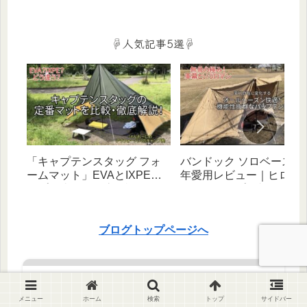
ルをバッグ1つ×お手頃価格ギ
ポイ活術をFP２級キャン
アで叶える（デイ・宿泊対
ーが徹底解説‼
応）
☟人気記事5選☟
「キャプテンスタッグ フォ
バンドック ソロベース EX
ームマット」EVAとIXPEタ
年愛用レビュー｜ヒロシ
イプを比較・徹底解説！｜
べたキャンプと相性抜群
【初心者向け】
幻自在な無骨テント！
ブログトップページへ
自己紹介
メニュー
ホーム
検索
トップ
サイドバー