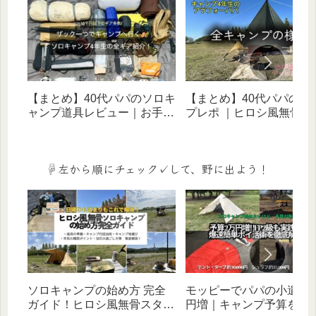
【まとめ】40代パパのソロキ
【まとめ】40代パパのキ
ャンプ道具レビュー｜お手頃
プレポ ｜ヒロシ風無骨ス
価格ギアでヒロシ風無骨スタ
イルに憧れる歴５年のリ
イルを目指す！
体験記（ソロ・家族・デ
宿泊）
☟左から順にチェック✓して、野に出よう！
ソロキャンプの始め方 完全
モッピーでパパの小遣い
ガイド！ヒロシ風無骨スタイ
円増｜キャンプ予算を増