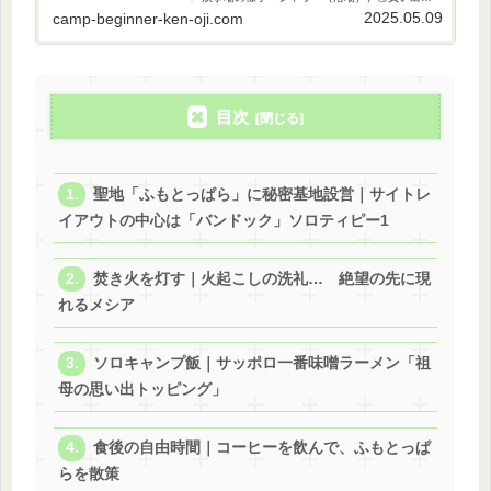
スポット（売店や近隣スーパー等）⑤レンタル
2025.05.09
camp-beginner-ken-oji.com
情報等を、私の感想も添えつつ紹介していきま
す！
目次
聖地「ふもとっぱら」に秘密基地設営｜サイトレ
イアウトの中心は「バンドック」ソロティピー1
焚き火を灯す｜火起こしの洗礼… 絶望の先に現
れるメシア
ソロキャンプ飯｜サッポロ一番味噌ラーメン「祖
母の思い出トッピング」
食後の自由時間｜コーヒーを飲んで、ふもとっぱ
らを散策