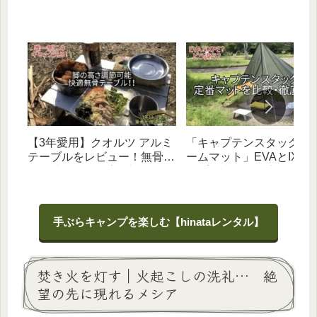
者にオススメなギア
幻自在な無骨テント！
【3年愛用】クオルツ アルミ
「キャプテンスタッグ フ
テーブルをレビュー！無骨な
ームマット」EVAとIXPE
金属感と「脚の高さ調節機
イプを比較・徹底解説！
能」が男心くすぐる一台
【初心者向け】
手ぶらキャンプを楽しむ【hinataレンタル】
焚き火を灯す｜火起こしの洗礼… 絶
望の先に現れるメシア