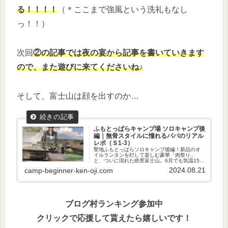
る！！！！
（＊ここまで強風という洗礼もなし
っ！！）
次回
②の記事では夜の宴から記事を書いていきます
ので、また遊びに来てくださいね♪
そして、富士山は顔を出すのか…
ふもとっぱらキャンプ場 ソロキャンプ後
編｜無骨スタイルに憧れるパパのリアル
レポ（Ｓ1-3）
聖地ふもとっぱらソロキャンプ後編！新品のオ
イルランタンを灯して楽しむ豪華「肉祭り」
と、ついに現れた絶景富士山。6月でも気温15度
を下回る夜の寒さ対策や、広大なキャンプ場で
2024.08.21
camp-beginner-ken-oji.com
の「迷子事件」も！？初心者が知っておきたい
聖地のリアルをパパ目線でレポ。
ブログ村ランキング参加中
クリックで応援して貰えたら嬉しいです！