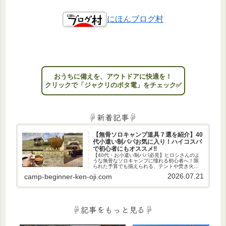
にほんブログ村
おうちに備えを、アウトドアに快適を！
クリックで「ジャクリのポタ電」をチェック✅
☟新着記事☟
【無骨ソロキャンプ道具７選を紹介】40
代小遣い制パパお気に入り！ハイコスパ
で初心者にもオススメ‼
【40代・お小遣い制パパ必見】ヒロシさんのよ
うな無骨なソロキャンプに憧れる初心者へ！限
られた予算でも揃えられる、テントや焚き火台
など、私のお気に入りの厳選ギア7選を紹介。週
2026.07.21
camp-beginner-ken-oji.com
末、男のロマン溢れる秘密基地で日々の疲れを
癒やしませんか？
☟記事をもっと見る☟