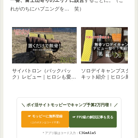
一番、富士山寄りのエリアに設営
することに。（こ
れがのちにハプニングを… 笑）
サイバトロン（バックパッ
ソロデイキャンプスター
ク）レビュー｜ヒロシも愛用
キット紹介｜ヒロシ風無
のリュックを2年超使った感
タイルを予算1.5万円で目
想やパッキング実例を徹底解
す｜歴５年のパパがギア
説
＼ ポイ活サイトモッピーでキャンプ予算2万円増！ ／
☞ モッピーに無料登録
☞ FP2級の解説記事を見る
（上のボタンはコード不要）
C3GmA1a5
＊アプリ版はコード入力：